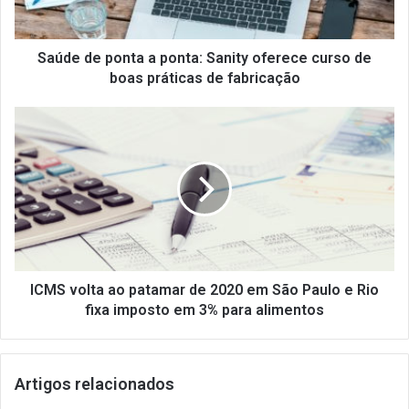
p
o
n
Saúde de ponta a ponta: Sanity oferece curso de
t
boas práticas de fabricação
a
a
I
p
C
o
M
n
S
t
v
a
o
:
l
S
t
a
a
n
a
ICMS volta ao patamar de 2020 em São Paulo e Rio
i
o
fixa imposto em 3% para alimentos
t
p
y
a
o
t
Artigos relacionados
f
a
e
m