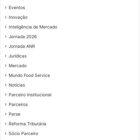
l
e
i
Eventos
m
m
Inovação
a
e
i
n
Inteligência de Mercado
l
t
Jornada 2026
o
s
Jornada ANR
Jurídicas
Mercado
Mundo Food Service
Notícias
Parceiro Institucional
Parceiros
Perse
Reforma Tributária
Sócio Parceiro