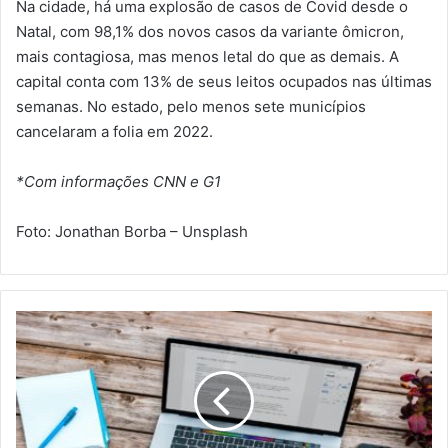
Na cidade, há uma explosão de casos de Covid desde o
Natal, com 98,1% dos novos casos da variante ômicron,
mais contagiosa, mas menos letal do que as demais. A
capital conta com 13% de seus leitos ocupados nas últimas
semanas. No estado, pelo menos sete municípios
cancelaram a folia em 2022.
*Com informações CNN e G1
Foto: Jonathan Borba – Unsplash
S
a
ú
d
e
d
e