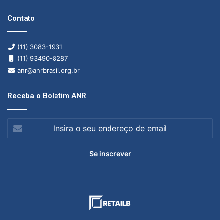
Contato
(11) 3083-1931
(11) 93490-8287
anr@anrbrasil.org.br
Receba o Boletim ANR
Insira
o
seu
endereço
de
email