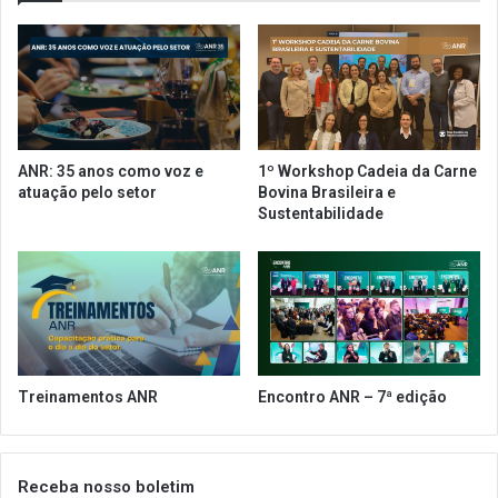
r
a
e
r
c
d
e
e
c
2
u
0
r
2
ANR: 35 anos como voz e
1º Workshop Cadeia da Carne
s
0
atuação pelo setor
Bovina Brasileira e
o
e
Sustentabilidade
d
m
e
S
b
ã
o
o
a
P
s
a
p
u
r
l
Treinamentos ANR
Encontro ANR – 7ª edição
á
o
t
e
i
R
c
i
Receba nosso boletim