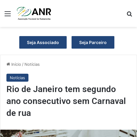
Menu
P
Seja Associado
Seja Parceiro
Início
/
Notícias
Notícias
Rio de Janeiro tem segundo
ano consecutivo sem Carnaval
de rua