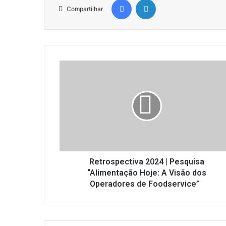
Compartilhar
Retrospectiva
2024
|
Pesquisa
“Alimentação
Hoje:
A
Visão
dos
Operadores
Retrospectiva 2024 | Pesquisa
de
“Alimentação Hoje: A Visão dos
Foodservice”
Operadores de Foodservice”