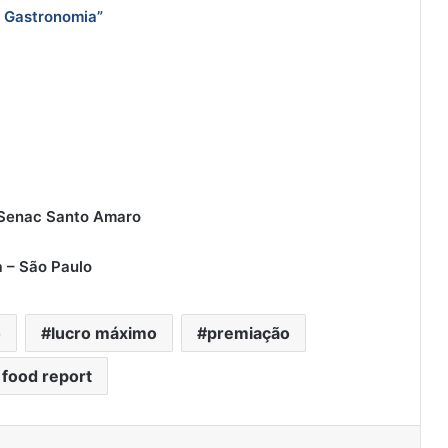
a Gastronomia”
 Senac Santo Amaro
a – São Paulo
o
lucro máximo
premiação
food report