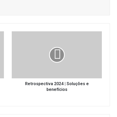
Retrospectiva
2024
|
Soluções
e
benefícios
Retrospectiva 2024 | Soluções e
benefícios