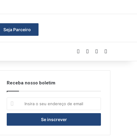
ar
Seja Parceiro
Facebook
Linkedin
YouTube
Instagram
Receba nosso boletim
Insira
o
seu
endereço
de
email