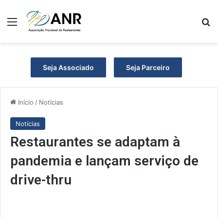
Menu
P
Seja Associado
Seja Parceiro
Início
/
Notícias
Notícias
Restaurantes se adaptam à
pandemia e lançam serviço de
drive-thru