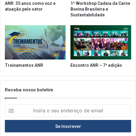
ANR: 35 anos como voz e
1º Workshop Cadeia da Carne
e
d
atuação pelo setor
Bovina Brasileira e
f
u
Sustentabilidade
u
r
n
a
c
n
i
t
o
e
n
a
a
p
m
a
Treinamentos ANR
Encontro ANR – 7ª edição
e
n
n
d
t
e
o
m
Receba nosso boletim
d
i
e
a
I
r
n
e
s
s
i
t
r
a