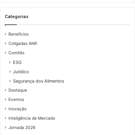
a
u
o
r
s
a
Categorias
e
n
u
t
Benefícios
e
e
n
s
Coligadas ANR
d
Comitês
e
r
ESG
e
Jurídico
ç
o
Segurança dos Alimentos
d
Destaque
e
e
Eventos
m
Inovação
a
i
Inteligência de Mercado
l
Jornada 2026