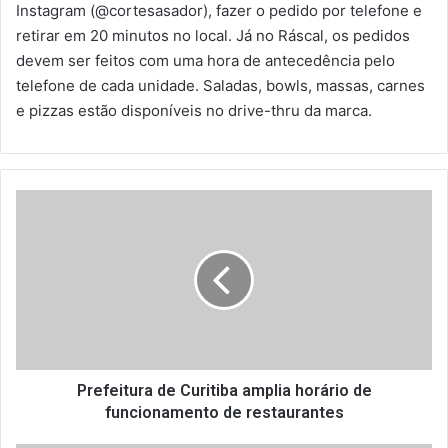
Instagram (@cortesasador), fazer o pedido por telefone e
retirar em 20 minutos no local. Já no Ráscal, os pedidos
devem ser feitos com uma hora de antecedência pelo
telefone de cada unidade. Saladas, bowls, massas, carnes
e pizzas estão disponíveis no drive-thru da marca.
P
r
e
f
e
i
t
u
r
a
Prefeitura de Curitiba amplia horário de
d
funcionamento de restaurantes
e