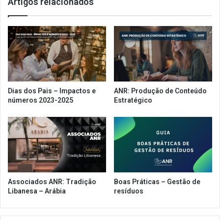
Artigos relacionados
t
e
o
l
s
a
p
n
e
ç
l
a
o
l
s
i
R
n
Dias dos Pais – Impactos e
ANR: Produção de Conteúdo
e
h
números 2023-2025
Estratégico
s
a
t
d
a
e
u
c
r
o
a
q
n
u
t
e
Associados ANR: Tradição
Boas Práticas – Gestão de
e
t
Libanesa – Arábia
resíduos
s
é
"
i
p
s