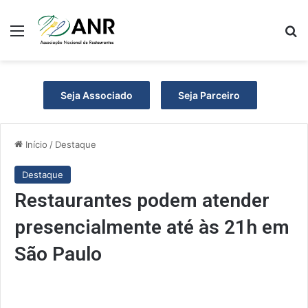
Menu
P
Seja Associado
Seja Parceiro
Início
/
Destaque
Destaque
Restaurantes podem atender
presencialmente até às 21h em
São Paulo