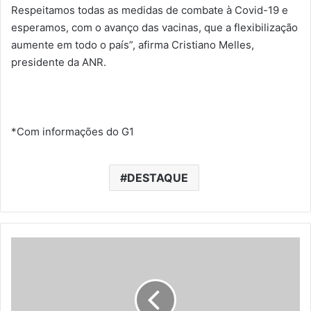
Respeitamos todas as medidas de combate à Covid-19 e
esperamos, com o avanço das vacinas, que a flexibilização
aumente em todo o país”, afirma Cristiano Melles,
presidente da ANR.
*Com informações do G1
DESTAQUE
C
h
e
f
s