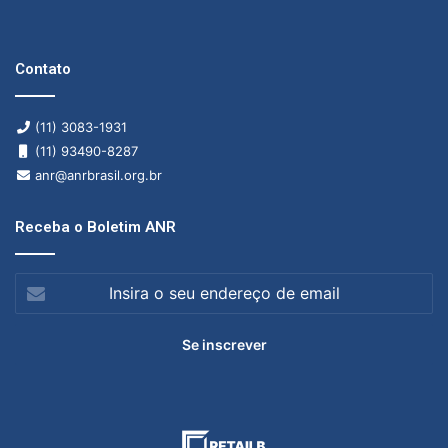
Contato
(11) 3083-1931
(11) 93490-8287
anr@anrbrasil.org.br
Receba o Boletim ANR
Insira
o
seu
endereço
de
email