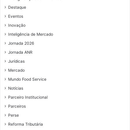
n
d
Destaque
ô
e
m
e
Eventos
i
m
Inovação
c
a
o
i
Inteligência de Mercado
l
Jornada 2026
Jornada ANR
Jurídicas
Mercado
Mundo Food Service
Notícias
Parceiro Institucional
Parceiros
Perse
Reforma Tributária