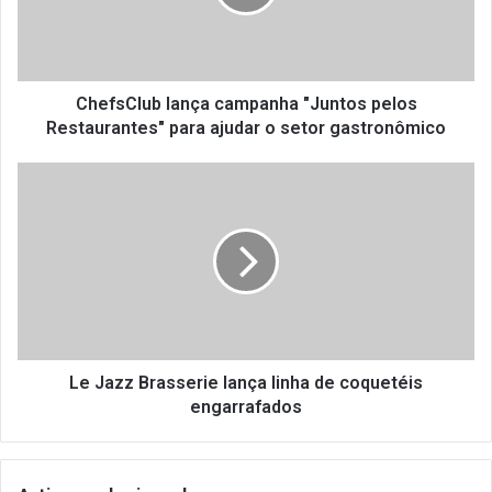
C
l
u
b
l
ChefsClub lança campanha "Juntos pelos
a
Restaurantes" para ajudar o setor gastronômico
n
ç
L
a
e
c
J
a
a
m
z
p
z
a
B
n
r
h
a
a
s
Le Jazz Brasserie lança linha de coquetéis
"
s
engarrafados
J
e
u
r
n
i