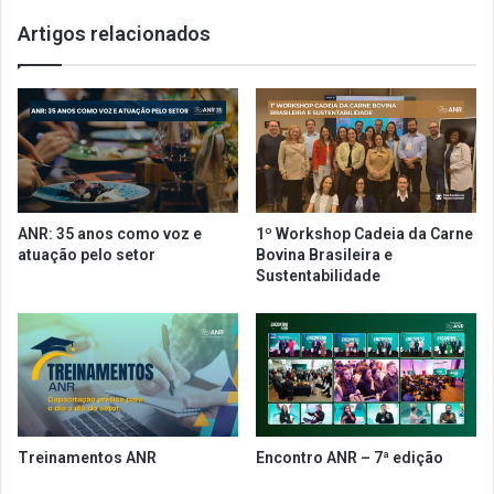
r
h
Artigos relacionados
i
a
a
1
d
0
a
0
1
%
ª
a
A
u
r
t
e
o
ANR: 35 anos como voz e
1º Workshop Cadeia da Carne
n
m
atuação pelo setor
Bovina Brasileira e
a
a
Sustentabilidade
F
t
o
i
o
z
d
a
T
d
e
a
c
é
h
l
Treinamentos ANR
Encontro ANR – 7ª edição
d
a