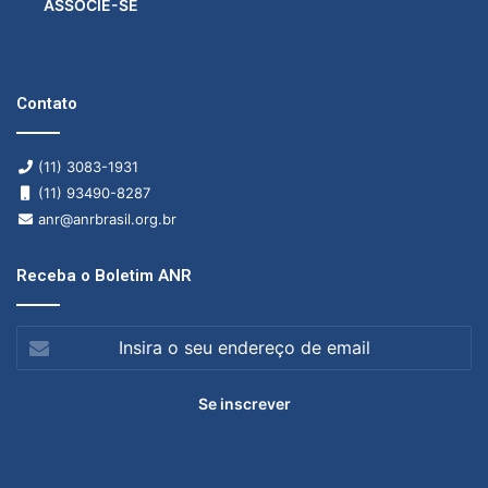
ASSOCIE-SE
Contato
(11) 3083-1931
(11) 93490-8287
anr@anrbrasil.org.br
Receba o Boletim ANR
Insira
o
seu
endereço
de
email