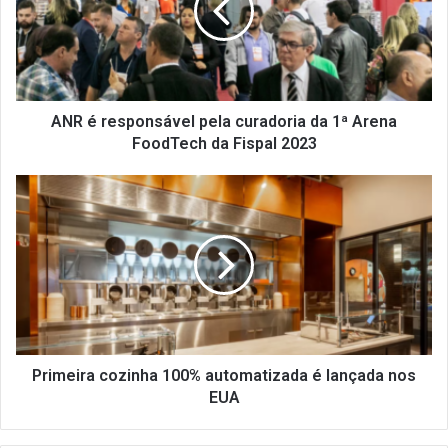
r
e
s
p
o
n
ANR é responsável pela curadoria da 1ª Arena
s
FoodTech da Fispal 2023
á
v
P
e
r
l
i
p
m
e
e
l
i
a
r
c
a
u
c
r
o
Primeira cozinha 100% automatizada é lançada nos
a
z
EUA
d
i
o
n