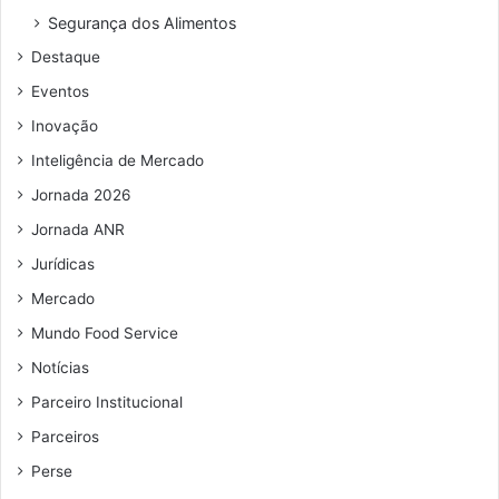
o
Segurança dos Alimentos
d
Destaque
e
e
Eventos
m
Inovação
a
i
Inteligência de Mercado
l
Jornada 2026
Jornada ANR
Jurídicas
Mercado
Mundo Food Service
Notícias
Parceiro Institucional
Parceiros
Perse