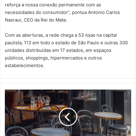
reforça a nossa conexão permanente com as
necessidades do consumidor”, pontua Antonio Carlos
Nasraui, CEO da Rei do Mate.
Com as aberturas, a rede chega a 53 lojas na capital
paulista, 113 em todo o estado de São Paulo e outras 300
unidades distribuídas em 17 estados, em espaços
públicos, shoppings, hipermercados e outros
estabelecimentos.
C
â
m
a
r
a
M