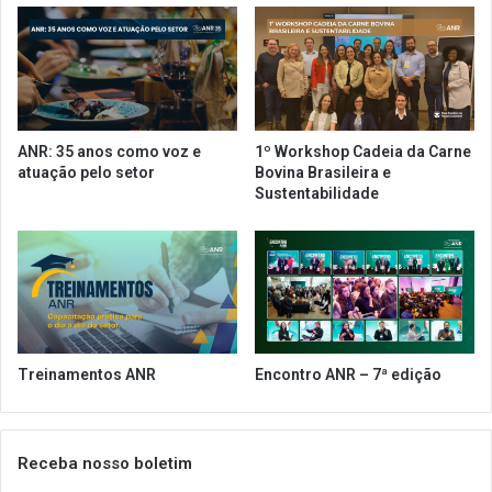
o
o
d
c
a
r
A
e
N
s
R
c
ANR: 35 anos como voz e
1º Workshop Cadeia da Carne
p
i
atuação pelo setor
Bovina Brasileira e
a
m
Sustentabilidade
r
e
a
n
l
t
i
o
b
r
e
e
r
t
a
o
Treinamentos ANR
Encontro ANR – 7ª edição
ç
r
ã
n
o
a
d
a
Receba nosso boletim
e
n