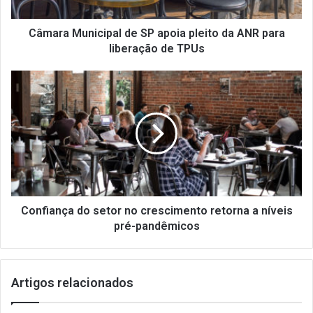
u
n
i
Câmara Municipal de SP apoia pleito da ANR para
c
liberação de TPUs
i
p
C
a
o
l
n
d
f
e
i
S
a
P
n
a
ç
p
a
o
d
Confiança do setor no crescimento retorna a níveis
i
o
pré-pandêmicos
a
s
p
e
l
t
Artigos relacionados
e
o
i
r
t
n