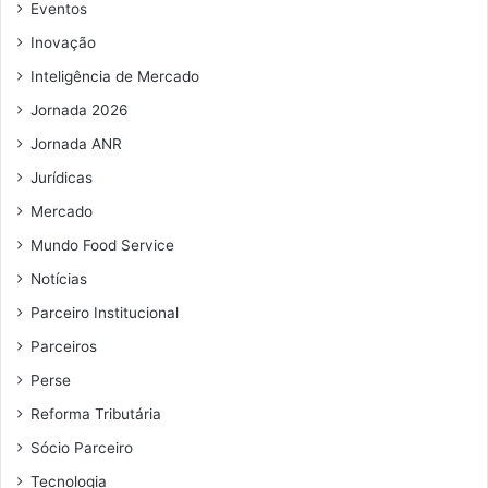
e
Eventos
m
Inovação
a
i
Inteligência de Mercado
l
Jornada 2026
Jornada ANR
Jurídicas
Mercado
Mundo Food Service
Notícias
Parceiro Institucional
Parceiros
Perse
Reforma Tributária
Sócio Parceiro
Tecnologia