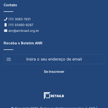
Contato
(11) 3083-1931
(11) 93490-8287
anr@anrbrasil.org.br
Receba o Boletim ANR
Insira
o
seu
endereço
de
email