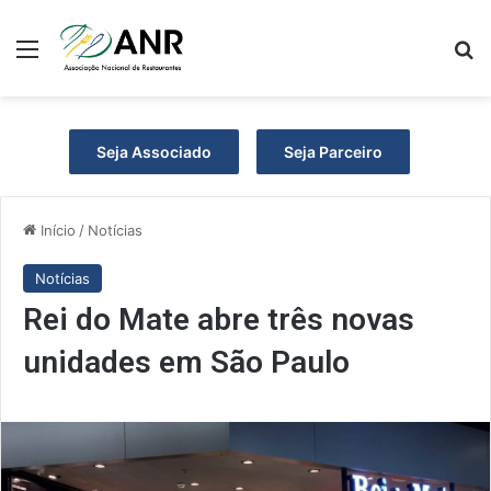
Menu
P
Seja Associado
Seja Parceiro
Início
/
Notícias
Notícias
Rei do Mate abre três novas
unidades em São Paulo