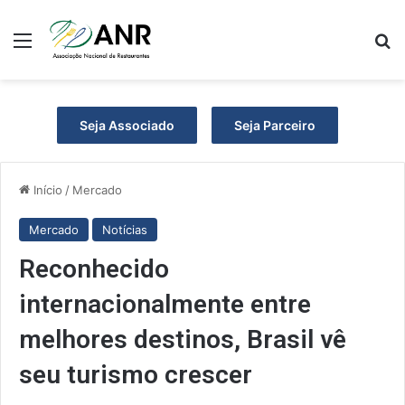
Menu
P
Seja Associado
Seja Parceiro
Início
/
Mercado
Mercado
Notícias
Reconhecido
internacionalmente entre
melhores destinos, Brasil vê
seu turismo crescer