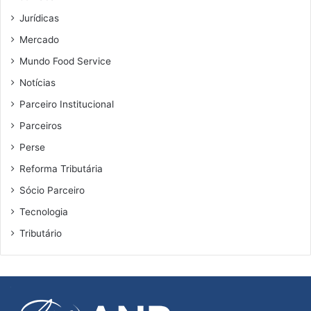
o
Jurídicas
s
Mercado
i
m
Mundo Food Service
p
Notícias
a
c
Parceiro Institucional
t
Parceiros
o
s
Perse
n
Reforma Tributária
o
s
Sócio Parceiro
e
Tecnologia
t
o
Tributário
r