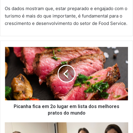
Os dados mostram que, estar preparado e engajado com o
turismo é mais do que importante, é fundamental para o
crescimento e desenvolvimento do setor de Food Service.
P
i
c
a
n
h
a
f
i
c
Picanha fica em 2o lugar em lista dos melhores
a
pratos do mundo
e
m
B
2
e