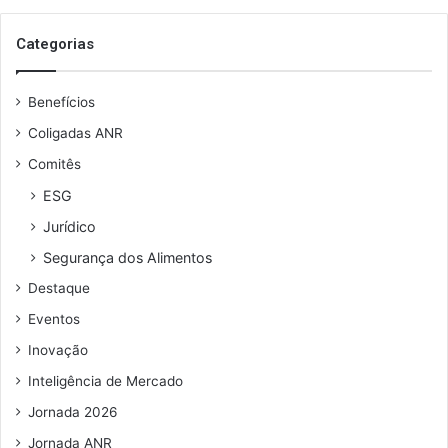
a
u
o
t
s
Categorias
i
e
r
u
r
Benefícios
e
e
n
f
Coligadas ANR
d
o
Comitês
e
r
r
m
ESG
e
a
Jurídico
ç
t
o
r
Segurança dos Alimentos
d
i
Destaque
e
b
e
u
Eventos
m
t
Inovação
a
á
i
r
Inteligência de Mercado
l
i
Jornada 2026
a
e
Jornada ANR