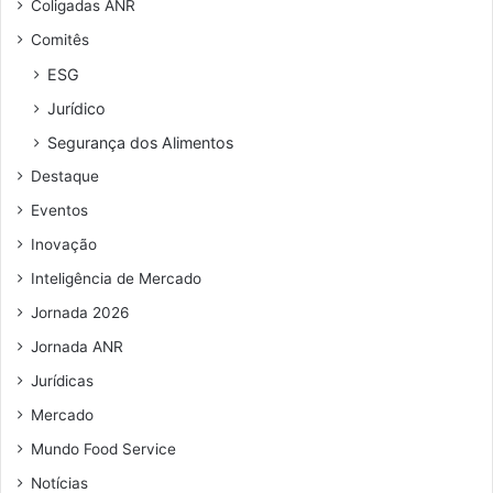
Coligadas ANR
d
r
Comitês
e
a
r
d
ESG
e
a
Jurídico
ç
A
o
N
Segurança dos Alimentos
d
R
Destaque
e
e
Eventos
m
Inovação
a
i
Inteligência de Mercado
l
Jornada 2026
Jornada ANR
Jurídicas
Mercado
Mundo Food Service
Notícias