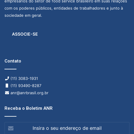
empresários do setor de food service brasileiro em suas relações
com os poderes públicos, entidades de trabalhadores e junto à
sociedade em geral.
ASSOCIE-SE
Contato
(11) 3083-1931
(11) 93490-8287
anr@anrbrasil.org.br
Receba o Boletim ANR
Insira
o