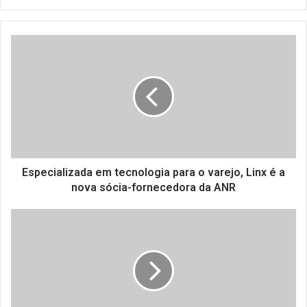
E
s
p
e
c
i
a
l
i
z
Especializada em tecnologia para o varejo, Linx é a
a
nova sócia-fornecedora da ANR
d
a
S
e
e
m
d
t
i
e
m
c
e
n
n