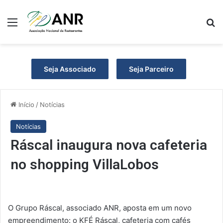
Menu
P
Seja Associado
Seja Parceiro
Início
/
Notícias
Notícias
Ráscal inaugura nova cafeteria
no shopping VillaLobos
O Grupo Ráscal, associado ANR, aposta em um novo
empreendimento: o KFÉ Ráscal, cafeteria com cafés