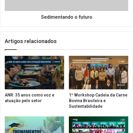
o
t
l
a
o
n
Sedimentando o futuro
g
d
i
o
a
o
Artigos relacionados
p
f
a
u
r
t
a
u
o
r
v
o
a
r
e
ANR: 35 anos como voz e
1º Workshop Cadeia da Carne
j
atuação pelo setor
Bovina Brasileira e
o
Sustentabilidade
,
L
i
n