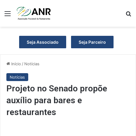
Menu
P
Seja Associado
Seja Parceiro
Início
/
Notícias
Notícias
Projeto no Senado propõe
auxílio para bares e
restaurantes