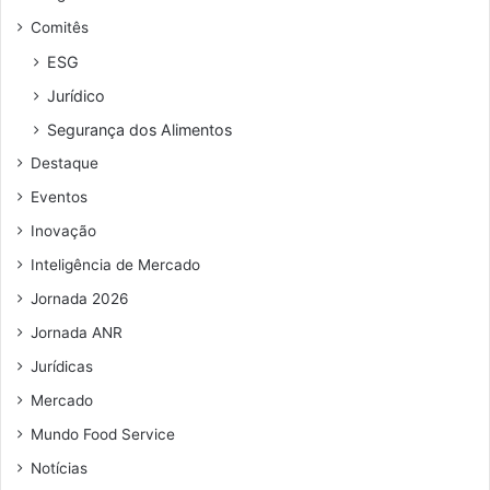
d
m
Comitês
e
i
r
a
ESG
e
Jurídico
ç
o
Segurança dos Alimentos
d
Destaque
e
e
Eventos
m
Inovação
a
i
Inteligência de Mercado
l
Jornada 2026
Jornada ANR
Jurídicas
Mercado
Mundo Food Service
Notícias