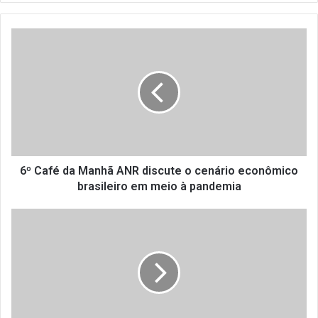
6
º
C
a
f
é
d
a
M
a
6º Café da Manhã ANR discute o cenário econômico
n
brasileiro em meio à pandemia
h
ã
A
A
N
N
R
R
f
d
i
i
r
s
m