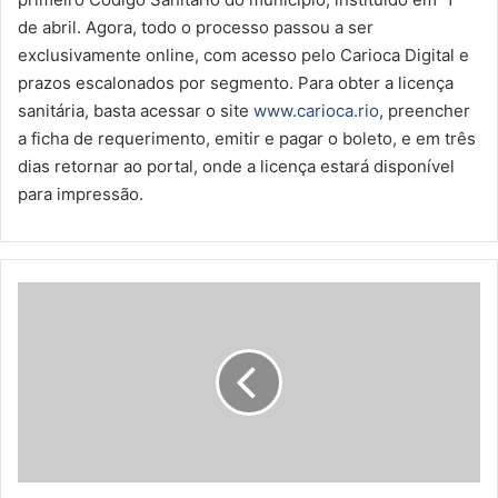
de abril. Agora, todo o processo passou a ser
exclusivamente online, com acesso pelo Carioca Digital e
prazos escalonados por segmento. Para obter a licença
sanitária, basta acessar o site
www.carioca.rio
, preencher
a ficha de requerimento, emitir e pagar o boleto, e em três
dias retornar ao portal, onde a licença estará disponível
para impressão.
G
T
-
T
r
i
b
u
t