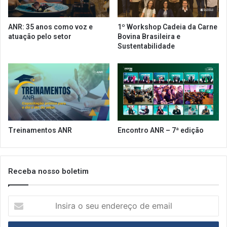
r
l
m
i
ANR: 35 anos como voz e
1º Workshop Cadeia da Carne
a
v
atuação pelo setor
Bovina Brasileira e
T
e
Sustentabilidade
r
r
i
y
b
u
t
á
r
i
Treinamentos ANR
Encontro ANR – 7ª edição
a
Receba nosso boletim
I
n
s