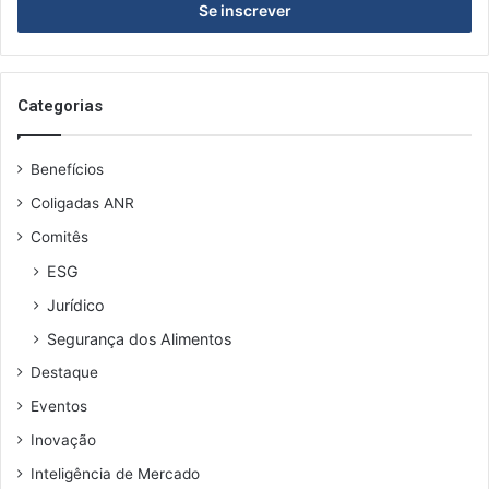
i
r
a
o
s
Categorias
e
u
Benefícios
e
n
Coligadas ANR
d
Comitês
e
r
ESG
e
Jurídico
ç
o
Segurança dos Alimentos
d
Destaque
e
e
Eventos
m
Inovação
a
i
Inteligência de Mercado