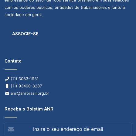
empresários do setor de food service brasileiro em suas relações
com os poderes públicos, entidades de trabalhadores e junto à
sociedade em geral.
ASSOCIE-SE
Contato
(11) 3083-1931
(11) 93490-8287
anr@anrbrasil.org.br
Receba o Boletim ANR
Insira
o