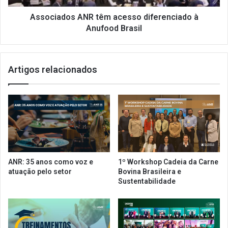
l
o
h
s
Associados ANR têm acesso diferenciado à
o
A
Anufood Brasil
s
N
ã
R
o
t
Artigos relacionados
t
ê
e
m
m
a
a
c
d
e
o
s
G
s
T
o
-
d
ANR: 35 anos como voz e
1º Workshop Cadeia da Carne
T
i
atuação pelo setor
Bovina Brasileira e
e
f
Sustentabilidade
c
e
r
e
n