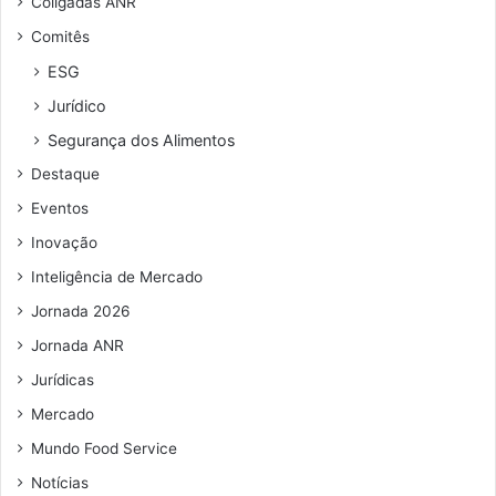
Coligadas ANR
d
Comitês
e
r
ESG
e
Jurídico
ç
o
Segurança dos Alimentos
d
Destaque
e
e
Eventos
m
Inovação
a
i
Inteligência de Mercado
l
Jornada 2026
Jornada ANR
Jurídicas
Mercado
Mundo Food Service
Notícias