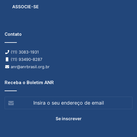
ASSOCIE-SE
Contato
(11) 3083-1931
(11) 93490-8287
anr@anrbrasil.org.br
Receba o Boletim ANR
Insira
o
seu
endereço
de
email