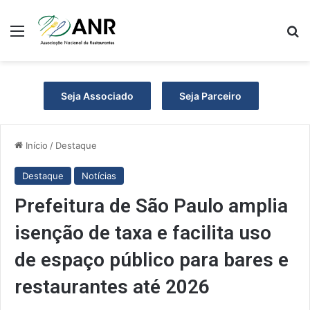
Menu
Pr
Seja Associado
Seja Parceiro
Início
/
Destaque
Destaque
Notícias
Prefeitura de São Paulo amplia
isenção de taxa e facilita uso
de espaço público para bares e
restaurantes até 2026