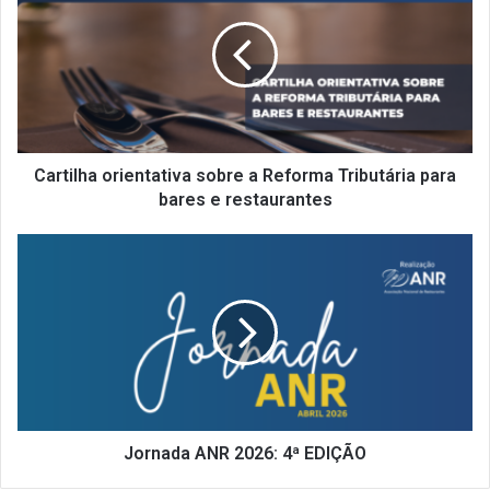
sobre
a
Reforma
Tributária
para
bares
e
restaurantes
Cartilha orientativa sobre a Reforma Tributária para
bares e restaurantes
Jornada
ANR
2026:
4ª
EDIÇÃO
Jornada ANR 2026: 4ª EDIÇÃO