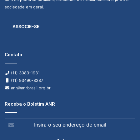
sociedade em geral.
ASSOCIE-SE
Contato
(11) 3083-1931
(11) 93490-8287
anr@anrbrasil.org.br
Receba o Boletim ANR
Insira
o
seu