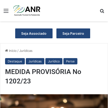
Menu
Pr
Seja Associado
Seja Parceiro
Início
/
Jurídicas
Destaque
Jurídicas
Jurídico
Perse
MEDIDA PROVISÓRIA No
1202/23