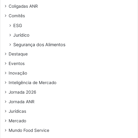
n
Coligadas ANR
d
Comitês
e
r
ESG
e
Jurídico
ç
o
Segurança dos Alimentos
d
Destaque
e
e
Eventos
m
Inovação
a
i
Inteligência de Mercado
l
Jornada 2026
Jornada ANR
Jurídicas
Mercado
Mundo Food Service