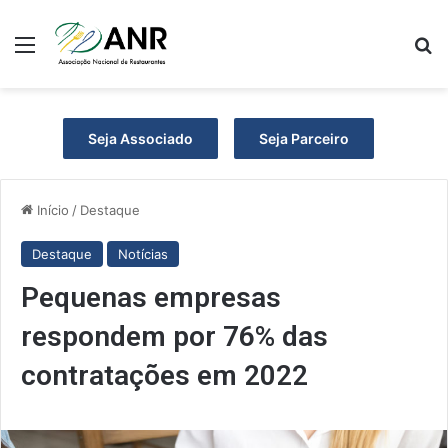
Menu
P
Seja Associado
Seja Parceiro
Início
/
Destaque
Destaque
Notícias
Pequenas empresas
respondem por 76% das
contratações em 2022