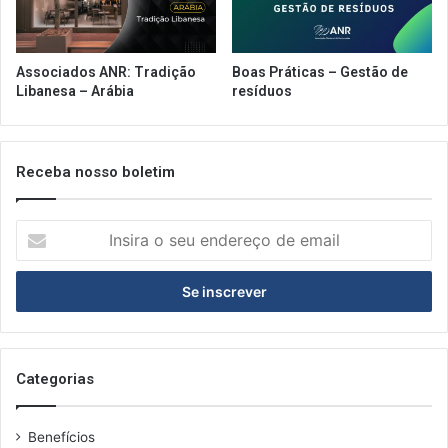
o
a
n
r
d
a
u
Associados ANR: Tradição
Boas Práticas – Gestão de
d
e
Libanesa – Arábia
resíduos
o
R
i
o
Receba nosso boletim
I
n
s
i
r
a
o
s
Categorias
e
u
Benefícios
e