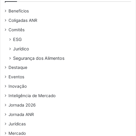
u
d
Benefícios
e
s
n
e
Coligadas ANR
d
r
Comitês
e
v
r
i
ESG
e
c
Jurídico
ç
e
o
n
Segurança dos Alimentos
d
a
Destaque
e
A
e
n
Eventos
m
u
Inovação
a
f
i
o
Inteligência de Mercado
l
o
Jornada 2026
d
B
Jornada ANR
r
Jurídicas
a
Mercado
s