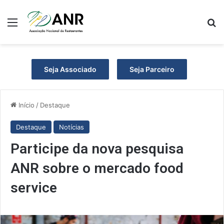
Menu
P
Seja Associado
Seja Parceiro
Início
/
Destaque
Destaque
Notícias
Participe da nova pesquisa
ANR sobre o mercado food
service