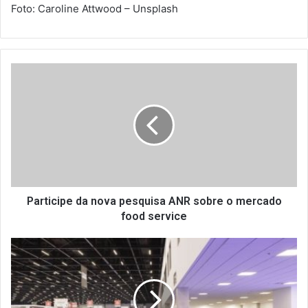
Foto: Caroline Attwood – Unsplash
P
a
r
t
i
c
i
p
e
d
Participe da nova pesquisa ANR sobre o mercado
a
food service
n
o
A
v
N
a
R
p
a
e
p