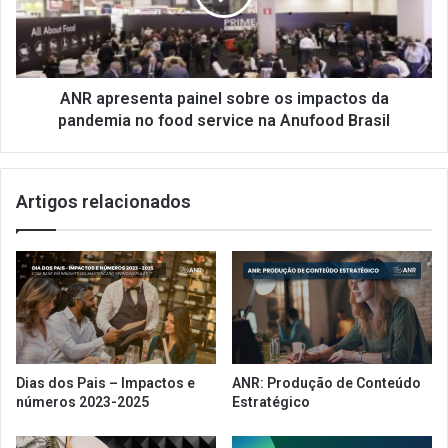
s
r
q
e
u
s
i
e
s
n
ANR apresenta painel sobre os impactos da
a
t
pandemia no food service na Anufood Brasil
A
a
N
p
R
a
Artigos relacionados
s
i
o
n
b
e
r
l
e
s
o
o
m
b
e
r
r
e
Dias dos Pais – Impactos e
ANR: Produção de Conteúdo
c
o
números 2023-2025
Estratégico
a
s
d
i