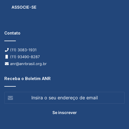
ASSOCIE-SE
Contato
(11) 3083-1931
(11) 93490-8287
anr@anrbrasil.org.br
Receba o Boletim ANR
Insira
o
seu
endereço
de
email