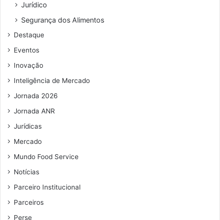
Jurídico
ç
o
Segurança dos Alimentos
d
Destaque
e
e
Eventos
m
Inovação
a
i
Inteligência de Mercado
l
Jornada 2026
Jornada ANR
Jurídicas
Mercado
Mundo Food Service
Notícias
Parceiro Institucional
Parceiros
Perse