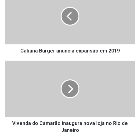
b
a
n
a
B
u
r
g
Cabana Burger anuncia expansão em 2019
e
r
V
a
i
n
v
u
e
n
n
c
d
i
a
a
d
e
o
x
C
Vivenda do Camarão inaugura nova loja no Rio de
p
a
Janeiro
a
m