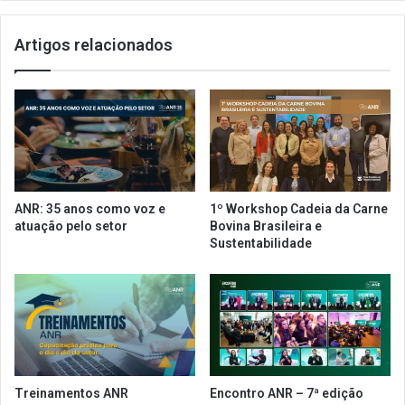
n
a
s
r
Artigos relacionados
ã
ã
o
o
e
i
m
n
2
a
0
u
1
g
9
u
r
ANR: 35 anos como voz e
1º Workshop Cadeia da Carne
a
atuação pelo setor
Bovina Brasileira e
n
Sustentabilidade
o
v
a
l
o
j
a
n
Treinamentos ANR
Encontro ANR – 7ª edição