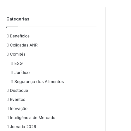
o
s
e
Categorias
u
e
n
Benefícios
d
e
Coligadas ANR
r
Comitês
e
ESG
ç
o
Jurídico
d
Segurança dos Alimentos
e
e
Destaque
m
Eventos
a
i
Inovação
l
Inteligência de Mercado
Jornada 2026