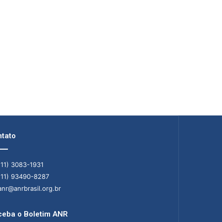
tato
11) 3083-1931
11) 93490-8287
nr@anrbrasil.org.br
eba o Boletim ANR