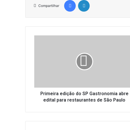
Facebook
Linkedin
Compartilhar
P
r
i
m
e
i
r
a
e
d
Primeira edição do SP Gastronomia abre
i
edital para restaurantes de São Paulo
ç
ã
o
d
o