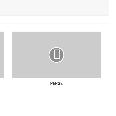
P
E
R
S
E
PERSE