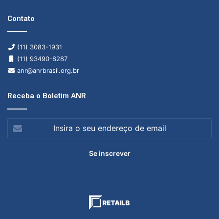
Contato
(11) 3083-1931
(11) 93490-8287
anr@anrbrasil.org.br
Receba o Boletim ANR
Insira
o
seu
endereço
de
email