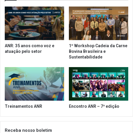
r
s
a
p
d
r
a
i
p
n
r
c
i
i
ANR: 35 anos como voz e
1º Workshop Cadeia da Carne
m
p
atuação pelo setor
Bovina Brasileira e
e
a
Sustentabilidade
i
i
r
s
a
r
f
e
a
s
s
u
e
l
d
t
Treinamentos ANR
Encontro ANR – 7ª edição
e
a
r
d
e
o
a
s
Receba nosso boletim