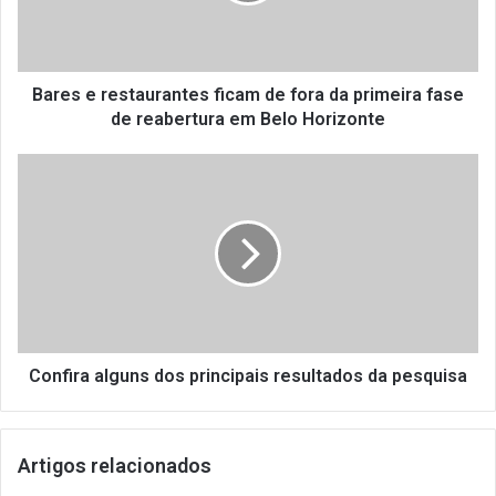
e
r
e
s
t
Bares e restaurantes ficam de fora da primeira fase
a
de reabertura em Belo Horizonte
u
r
C
a
o
n
n
t
f
e
i
s
r
f
a
i
a
c
l
a
g
Confira alguns dos principais resultados da pesquisa
m
u
d
n
e
s
Artigos relacionados
f
d
o
o