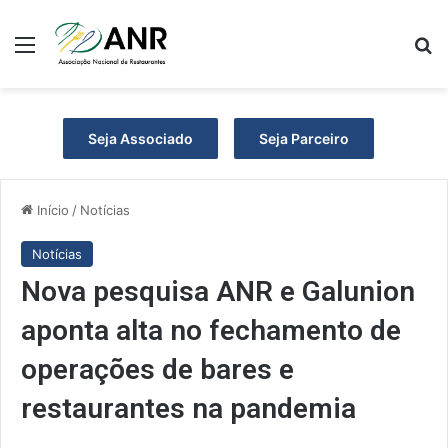
Menu
P
Seja Associado
Seja Parceiro
Início
/
Notícias
Notícias
Nova pesquisa ANR e Galunion
aponta alta no fechamento de
operações de bares e
restaurantes na pandemia