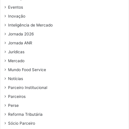
e
e
Eventos
m
Inovação
a
i
Inteligência de Mercado
l
Jornada 2026
Jornada ANR
Jurídicas
Mercado
Mundo Food Service
Notícias
Parceiro Institucional
Parceiros
Perse
Reforma Tributária
Sócio Parceiro