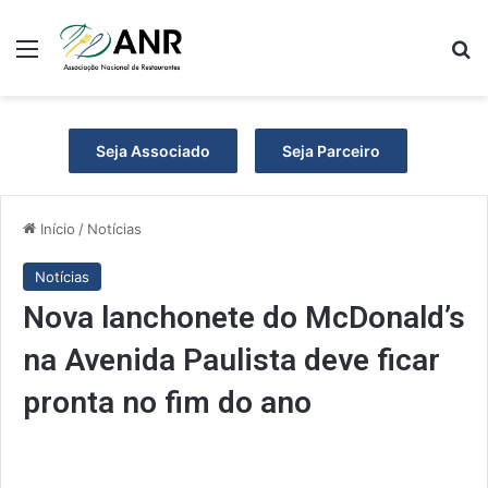
Menu
P
Seja Associado
Seja Parceiro
Início
/
Notícias
Notícias
Nova lanchonete do McDonald’s
na Avenida Paulista deve ficar
pronta no fim do ano