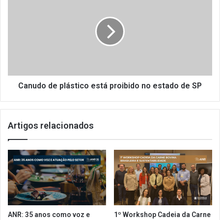
c
a
o
n
m
u
n
d
o
o
v
d
o
e
s
p
s
l
Canudo de plástico está proibido no estado de SP
a
á
b
s
o
t
Artigos relacionados
r
i
e
c
s
o
e
s
t
á
p
r
ANR: 35 anos como voz e
1º Workshop Cadeia da Carne
o