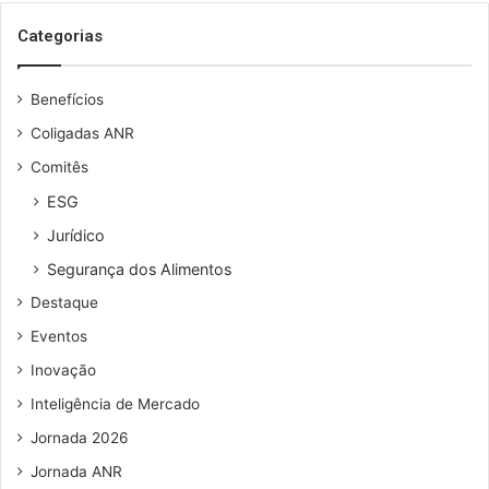
o
s
Categorias
e
u
Benefícios
e
n
Coligadas ANR
d
Comitês
e
r
ESG
e
Jurídico
ç
o
Segurança dos Alimentos
d
Destaque
e
e
Eventos
m
Inovação
a
i
Inteligência de Mercado
l
Jornada 2026
Jornada ANR