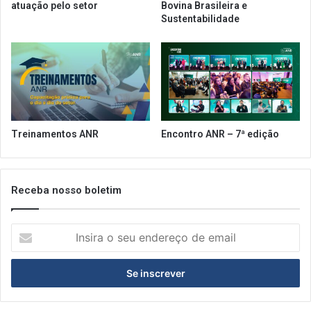
atuação pelo setor
Bovina Brasileira e
i
Sustentabilidade
b
i
d
o
n
o
e
s
Treinamentos ANR
Encontro ANR – 7ª edição
t
a
d
o
Receba nosso boletim
d
e
I
S
n
P
s
i
r
a