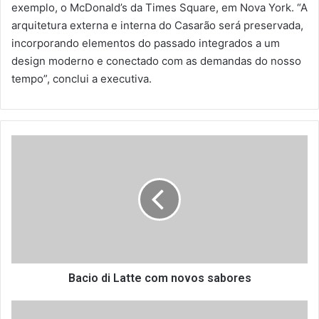
exemplo, o McDonald’s da Times Square, em Nova York. “A
arquitetura externa e interna do Casarão será preservada,
incorporando elementos do passado integrados a um
design moderno e conectado com as demandas do nosso
tempo”, conclui a executiva.
B
a
c
i
o
d
i
L
a
t
Bacio di Latte com novos sabores
t
e
C