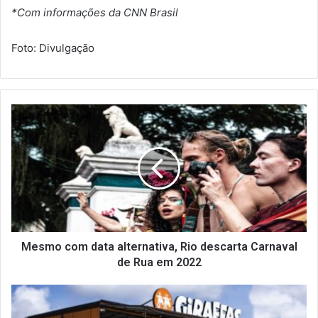
*Com informações da CNN Brasil
Foto: Divulgação
M
e
s
m
o
c
o
m
d
a
Mesmo com data alternativa, Rio descarta Carnaval
t
de Rua em 2022
a
a
G
l
i