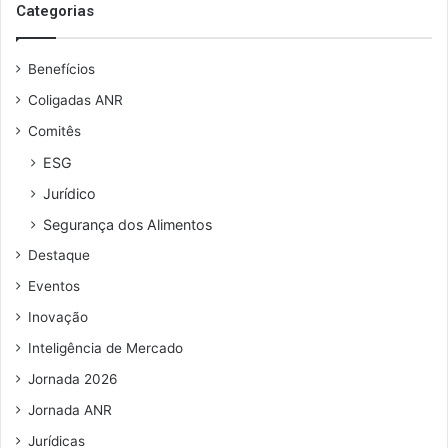
s
Categorias
e
u
Benefícios
e
n
Coligadas ANR
d
Comitês
e
r
ESG
e
Jurídico
ç
o
Segurança dos Alimentos
d
Destaque
e
e
Eventos
m
Inovação
a
i
Inteligência de Mercado
l
Jornada 2026
Jornada ANR
Jurídicas