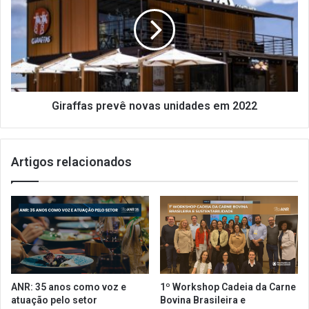
t
r
e
a
r
f
n
f
a
a
t
s
i
p
v
r
Giraffas prevê novas unidades em 2022
a
e
,
v
R
ê
Artigos relacionados
i
n
o
o
d
v
e
a
s
s
c
u
a
n
r
i
t
d
ANR: 35 anos como voz e
1º Workshop Cadeia da Carne
a
a
atuação pelo setor
Bovina Brasileira e
C
d