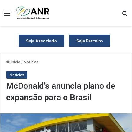
Menu
P
Seja Associado
Seja Parceiro
Início
/
Notícias
Notícias
McDonald’s anuncia plano de
expansão para o Brasil