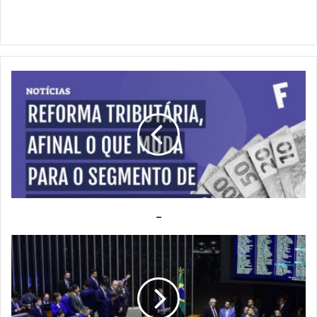
_
_
REFORMA
TRIBUTÁRIA
|
PONTOS
PRINCIPAIS
E