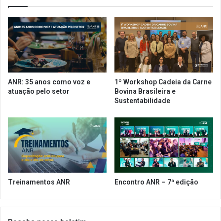
s
i
o
m
n
e
e
i
r
r
a
a
ç
l
ã
o
ANR: 35 anos como voz e
1º Workshop Cadeia da Carne
o
j
atuação pelo setor
Bovina Brasileira e
f
a
Sustentabilidade
i
c
s
o
c
m
a
n
l
o
v
o
c
Treinamentos ANR
Encontro ANR – 7ª edição
o
n
c
e