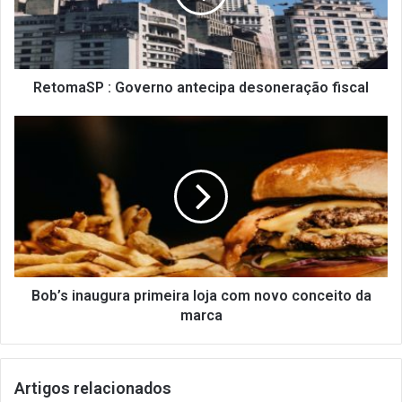
a
S
P
:
G
RetomaSP : Governo antecipa desoneração fiscal
o
v
B
e
o
r
b
n
’
o
s
a
i
n
n
t
a
e
u
c
g
Bob’s inaugura primeira loja com novo conceito da
i
u
marca
p
r
a
a
d
p
Artigos relacionados
e
r