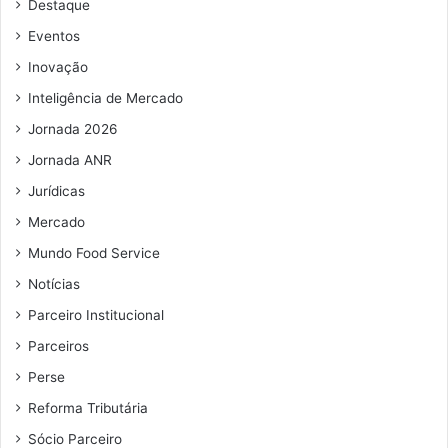
Destaque
e
e
Eventos
m
Inovação
a
i
Inteligência de Mercado
l
Jornada 2026
Jornada ANR
Jurídicas
Mercado
Mundo Food Service
Notícias
Parceiro Institucional
Parceiros
Perse
Reforma Tributária
Sócio Parceiro