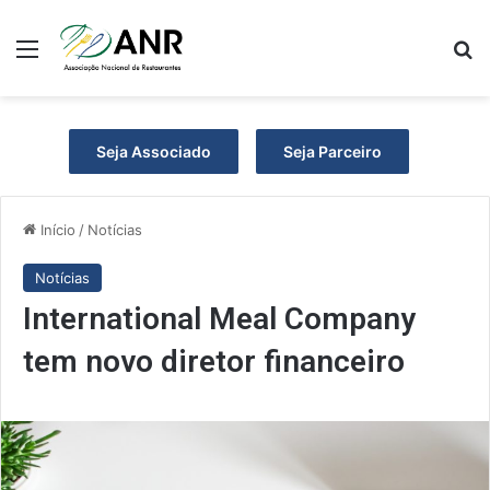
Menu
P
Seja Associado
Seja Parceiro
Início
/
Notícias
Notícias
International Meal Company
tem novo diretor financeiro