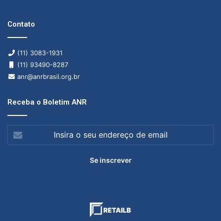
Contato
(11) 3083-1931
(11) 93490-8287
anr@anrbrasil.org.br
Receba o Boletim ANR
Insira
o
seu
endereço
de
email