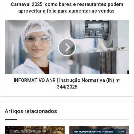
folia
Carnaval 2025: como bares e restaurantes podem
para
aproveitar a folia para aumentar as vendas
aumentar
as
INFORMATIVO
vendas
ANR
|
Instrução
Normativa
(IN)
nº
344/2025
INFORMATIVO ANR | Instrução Normativa (IN) nº
344/2025
Artigos relacionados