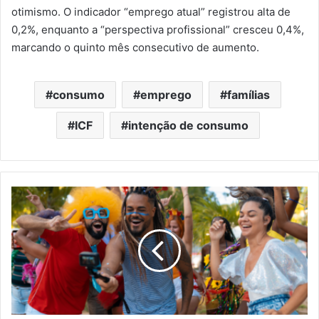
otimismo. O indicador “emprego atual” registrou alta de
0,2%, enquanto a “perspectiva profissional” cresceu 0,4%,
marcando o quinto mês consecutivo de aumento.
consumo
emprego
famílias
ICF
intenção de consumo
Carnaval
2025:
como
bares
e
restaurantes
podem
aproveitar
a