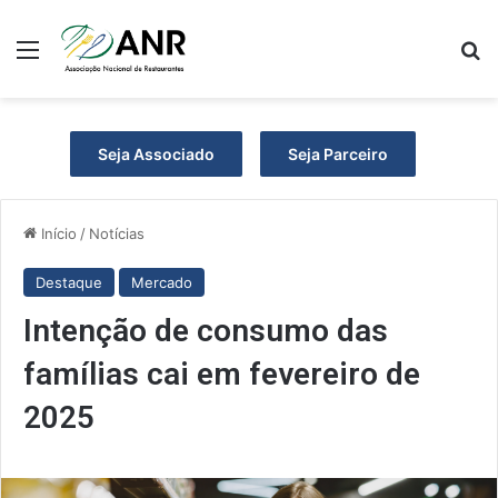
Menu
Pr
Seja Associado
Seja Parceiro
Início
/
Notícias
Destaque
Mercado
Intenção de consumo das
famílias cai em fevereiro de
2025