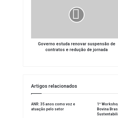
v
e
r
n
o
e
s
t
Governo estuda renovar suspensão de
u
contratos e redução de jornada
d
a
r
e
n
o
Artigos relacionados
v
a
r
ANR: 35 anos como voz e
1º Worksho
s
atuação pelo setor
Bovina Brasi
u
Sustentabil
s