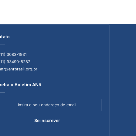
tato
11) 3083-1931
11) 93490-8287
nr@anrbrasil.org.br
eba o Boletim ANR
ra
ereço
il