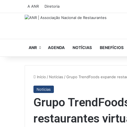
A ANR
Diretoria
ANR
AGENDA
NOTÍCIAS
BENEFÍCIOS
Início
/
Notícias
/
Grupo TrendFoods expande restau
Notícias
Grupo TrendFood
restaurantes virtu