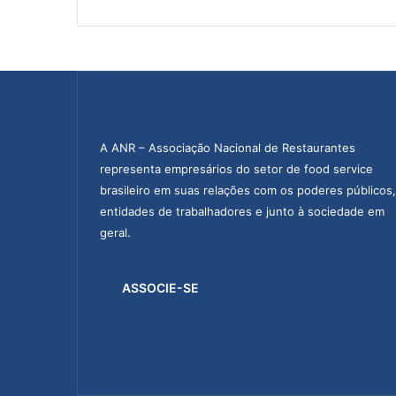
p
e
n
s
ã
o
d
e
A ANR – Associação Nacional de Restaurantes
c
representa empresários do setor de food service
o
brasileiro em suas relações com os poderes públicos,
n
entidades de trabalhadores e junto à sociedade em
t
geral.
r
a
t
ASSOCIE-SE
o
s
e
r
e
d