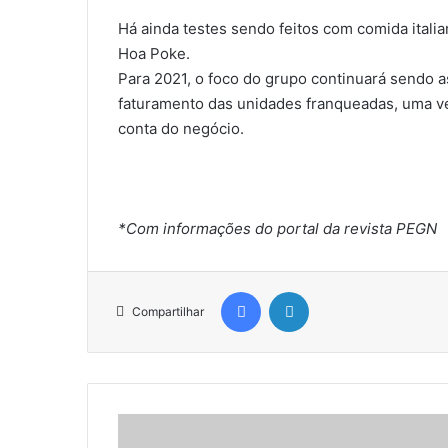
Há ainda testes sendo feitos com comida itali
Hoa Poke.
Para 2021, o foco do grupo continuará sendo a
faturamento das unidades franqueadas, uma ve
conta do negócio.
*Com informações do portal da revista PEGN
Facebook
Linkedin
Compartilhar
G
o