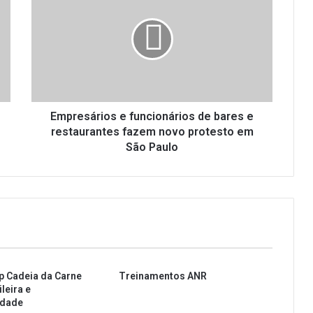
p
r
e
s
á
r
i
o
Empresários e funcionários de bares e
s
restaurantes fazem novo protesto em
e
São Paulo
f
u
n
c
i
o
n
á
p Cadeia da Carne
Treinamentos ANR
r
leira e
i
idade
o