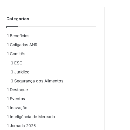
o
s
e
Categorias
u
e
n
Benefícios
d
e
Coligadas ANR
r
Comitês
e
ESG
ç
o
Jurídico
d
Segurança dos Alimentos
e
e
Destaque
m
Eventos
a
i
Inovação
l
Inteligência de Mercado
Jornada 2026