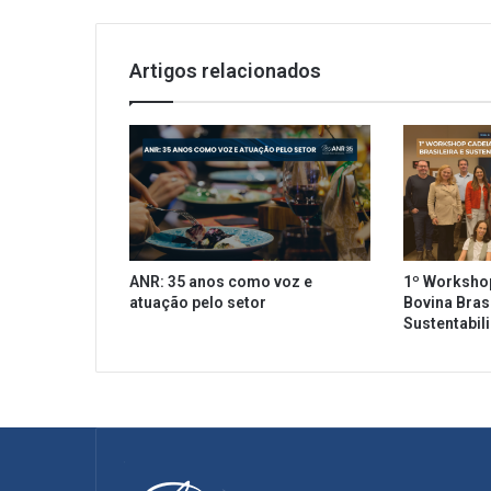
R
a
p
Artigos relacionados
o
n
t
a
q
u
e
m
a
ANR: 35 anos como voz e
1º Worksho
i
atuação pelo setor
Bovina Brasi
s
Sustentabil
d
e
7
6
%
d
o