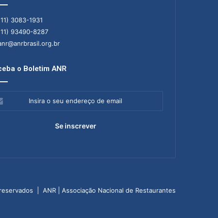
11) 3083-1931
11) 93490-8287
nr@anrbrasil.org.br
eba o Boletim ANR
ra
ereço
il
 reservados | ANR | Associação Nacional de Restaurantes