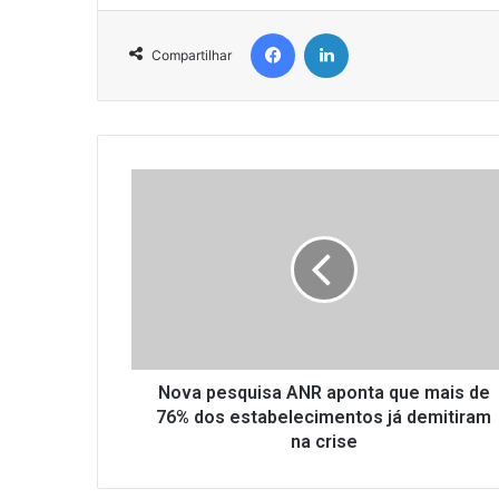
Facebook
Linkedin
Compartilhar
N
o
v
a
p
e
s
q
u
i
Nova pesquisa ANR aponta que mais de
s
76% dos estabelecimentos já demitiram
a
na crise
A
N