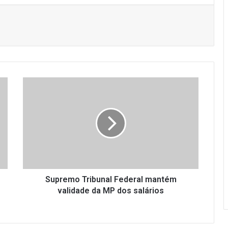
S
u
p
r
e
m
o
T
r
i
Supremo Tribunal Federal mantém
b
validade da MP dos salários
u
n
a