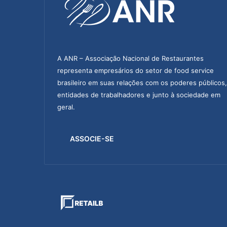
s
e
s
t
a
b
A ANR – Associação Nacional de Restaurantes
e
representa empresários do setor de food service
l
brasileiro em suas relações com os poderes públicos,
e
entidades de trabalhadores e junto à sociedade em
c
i
geral.
m
e
ASSOCIE-SE
n
t
o
s
j
á
d
e
m