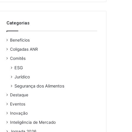
o
s
e
Categorias
u
e
n
Benefícios
d
e
Coligadas ANR
r
Comitês
e
ESG
ç
o
Jurídico
d
Segurança dos Alimentos
e
e
Destaque
m
Eventos
a
i
Inovação
l
Inteligência de Mercado
Jornada 2026