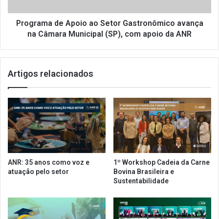
s
a
e
d
a
e
Programa de Apoio ao Setor Gastronômico avança
m
A
na Câmara Municipal (SP), com apoio da ANR
a
p
r
o
e
i
l
Artigos relacionados
o
a
a
d
o
o
S
p
e
l
t
a
o
n
r
o
G
ANR: 35 anos como voz e
1º Workshop Cadeia da Carne
d
a
atuação pelo setor
Bovina Brasileira e
e
s
Sustentabilidade
f
t
l
r
e
o
x
n