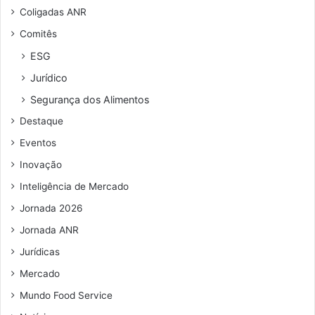
d
n
n
Coligadas ANR
a
d
i
Comitês
p
e
c
a
r
i
ESG
r
e
p
Jurídico
a
ç
a
b
o
l
Segurança dos Alimentos
a
d
(
Destaque
r
e
S
e
e
P
Eventos
s
m
)
Inovação
e
a
,
r
i
c
Inteligência de Mercado
e
l
o
Jornada 2026
s
m
t
a
Jornada ANR
a
p
Jurídicas
u
o
r
Mercado
i
a
o
Mundo Food Service
n
d