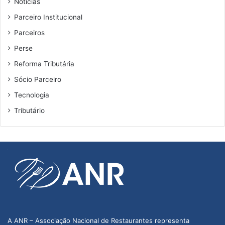
t
Notícias
a
e
A
Parceiro Institucional
s
N
Parceiros
R
Perse
Reforma Tributária
Sócio Parceiro
Tecnologia
Tributário
A ANR – Associação Nacional de Restaurantes representa