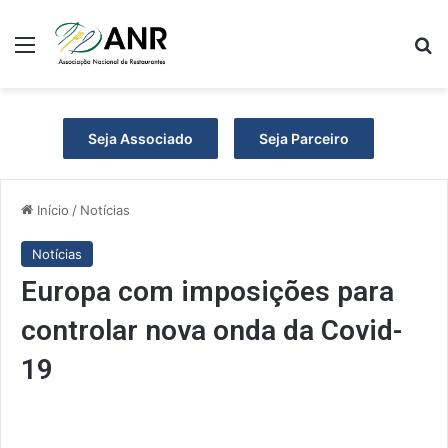
Menu
P
Seja Associado
Seja Parceiro
Início
/
Notícias
Notícias
Europa com imposições para
controlar nova onda da Covid-
19