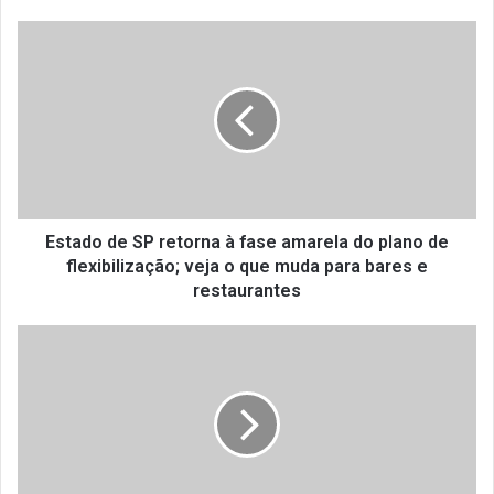
E
s
t
a
d
o
d
e
S
P
Estado de SP retorna à fase amarela do plano de
r
flexibilização; veja o que muda para bares e
e
restaurantes
t
o
P
r
r
n
o
a
g
à
r
f
a
a
m