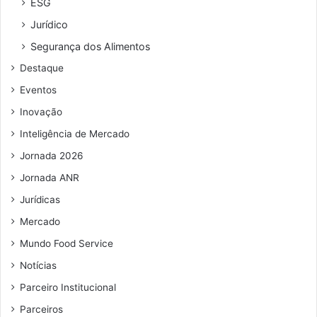
ESG
a
e
p
Jurídico
s
ç
a
d
o
r
Segurança dos Alimentos
e
d
a
Destaque
e
e
b
m
e
r
Eventos
p
m
e
Inovação
r
a
t
e
i
r
Inteligência de Mercado
g
l
ê
Jornada 2026
o
s
p
n
Jornada ANR
e
o
Jurídicas
r
v
d
a
Mercado
i
s
Mundo Food Service
d
l
a
Notícias
o
s
j
Parceiro Institucional
n
a
a
Parceiros
s