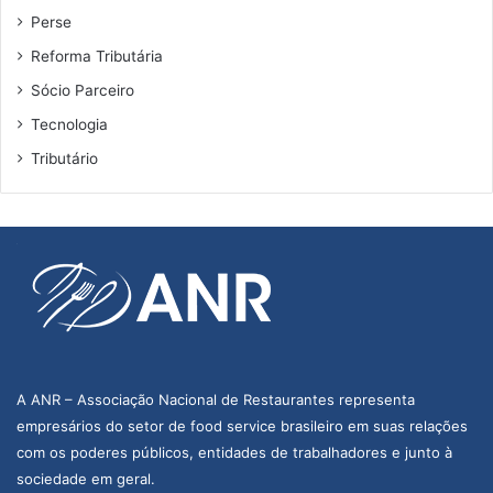
p
e
Perse
a
m
n
Reforma Tributária
s
d
h
Sócio Parceiro
e
o
Tecnologia
m
p
i
p
Tributário
a
i
n
g
d
o
P
R
A ANR – Associação Nacional de Restaurantes representa
empresários do setor de food service brasileiro em suas relações
com os poderes públicos, entidades de trabalhadores e junto à
sociedade em geral.