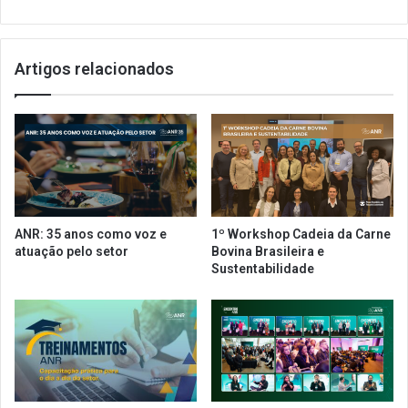
a
d
r
s
e
p
s
Artigos relacionados
r
e
e
r
t
e
e
s
n
t
d
a
e
u
a
r
b
ANR: 35 anos como voz e
1º Workshop Cadeia da Carne
a
r
atuação pelo setor
Bovina Brasileira e
n
i
Sustentabilidade
t
r
e
1
s
7
d
n
o
o
R
v
i
a