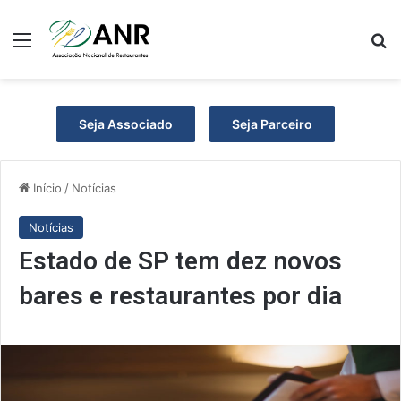
Menu
P
Seja Associado
Seja Parceiro
Início
/
Notícias
Notícias
Estado de SP tem dez novos
bares e restaurantes por dia