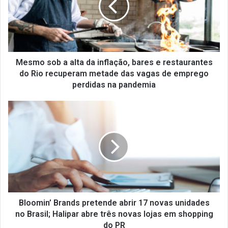
o
s
o
b
a
a
Mesmo sob a alta da inflação, bares e restaurantes
l
do Rio recuperam metade das vagas de emprego
t
perdidas na pandemia
a
d
B
a
l
i
o
n
o
f
m
l
i
a
n
ç
’
ã
B
o
r
Bloomin’ Brands pretende abrir 17 novas unidades
,
a
no Brasil; Halipar abre três novas lojas em shopping
b
n
do PR