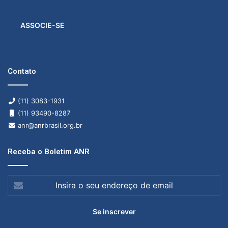
ASSOCIE-SE
Contato
(11) 3083-1931
(11) 93490-8287
anr@anrbrasil.org.br
Receba o Boletim ANR
Insira
o
seu
endereço
de