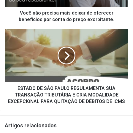
por
conta
Você não precisa mais deixar de oferecer
do
benefícios por conta do preço exorbitante.
preço
exorbitante.
ESTADO
DE
SÃO
PAULO
REGULAMENTA
SUA
TRANSAÇÃO
TRIBUTÁRIA
E
CRIA
ESTADO DE SÃO PAULO REGULAMENTA SUA
MODALIDADE
TRANSAÇÃO TRIBUTÁRIA E CRIA MODALIDADE
EXCEPCIONAL
EXCEPCIONAL PARA QUITAÇÃO DE DÉBITOS DE ICMS
PARA
QUITAÇÃO
DE
Artigos relacionados
DÉBITOS
DE