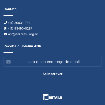
Contato
(11) 3083-1931
(11) 93490-8287
anr@anrbrasil.org.br
Receba o Boletim ANR
Insira
o
seu
endereço
de
email