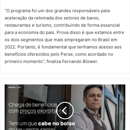
“O programa foi um dos grandes responsáveis pela
aceleração da retomada dos setores de bares,
restaurantes e turismo, contribuindo de forma essencial
para a economia do país. Prova disso é que estamos entre
os dois segmentos que mais empregaram no Brasil em
2022. Portanto, é fundamental que tenhamos acesso aos
benefícios oferecidos pelo Perse, como acordado no
primeiro momento”, finaliza Fernando Blower.
Você
não
precisa
mais
deixar
de
oferecer
benefícios