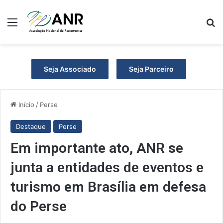
Menu
Pr
Seja Associado
Seja Parceiro
Início
/
Perse
Destaque
Perse
Em importante ato, ANR se
junta a entidades de eventos e
turismo em Brasília em defesa
do Perse