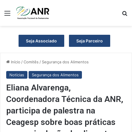
Menu
Pr
Seja Associado
Seja Parceiro
Início
/
Comitês
/
Segurança dos Alimentos
Notícias
Segurança dos Alimentos
Eliana Alvarenga,
Coordenadora Técnica da ANR,
participa de palestra na
Ceagesp sobre boas práticas