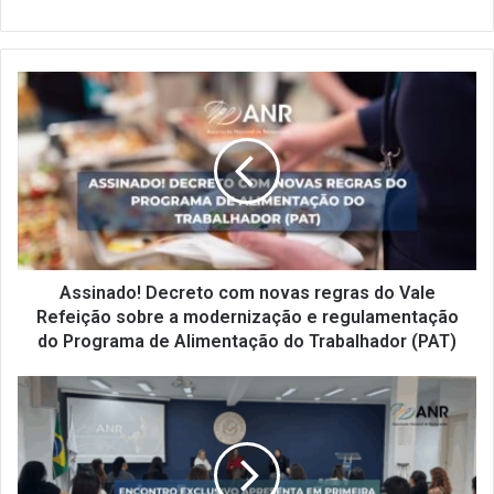
Assinado!
Decreto
com
novas
regras
do
Vale
Refeição
sobre
a
Assinado! Decreto com novas regras do Vale
modernização
Refeição sobre a modernização e regulamentação
e
do Programa de Alimentação do Trabalhador (PAT)
regulamentação
do
Encontro
Programa
exclusivo
de
apresenta
Alimentação
em
do
primeira