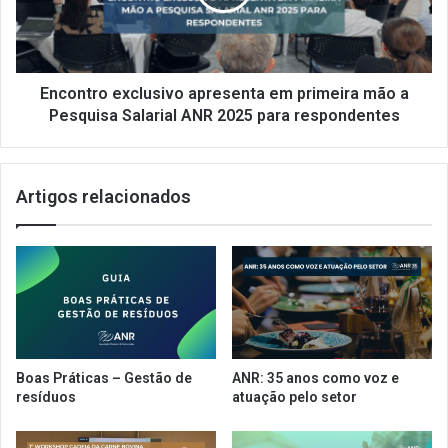
Trabalhador
mão
(PAT)
a
Pesquisa
Salarial
ANR
Encontro exclusivo apresenta em primeira mão a
2025
Pesquisa Salarial ANR 2025 para respondentes
para
respondentes
Artigos relacionados
Boas Práticas – Gestão de
ANR: 35 anos como voz e
resíduos
atuação pelo setor