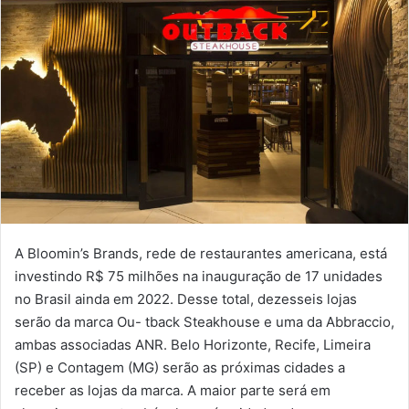
A Bloomin’s Brands, rede de restaurantes americana, está
investindo R$ 75 milhões na inauguração de 17 unidades
no Brasil ainda em 2022. Desse total, dezesseis lojas
serão da marca Ou- tback Steakhouse e uma da Abbraccio,
ambas associadas ANR. Belo Horizonte, Recife, Limeira
(SP) e Contagem (MG) serão as próximas cidades a
receber as lojas da marca. A maior parte será em