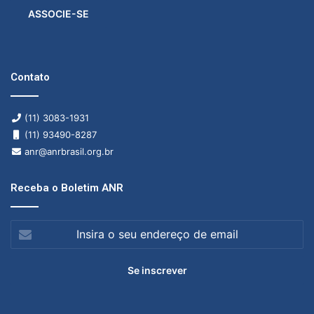
ASSOCIE-SE
Contato
(11) 3083-1931
(11) 93490-8287
anr@anrbrasil.org.br
Receba o Boletim ANR
Insira
o
seu
endereço
de
email