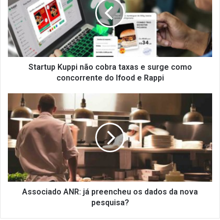
r
t
u
p
K
u
p
Startup Kuppi não cobra taxas e surge como
p
concorrente do Ifood e Rappi
i
n
A
ã
s
o
s
c
o
o
c
b
i
r
a
a
d
t
o
a
A
Associado ANR: já preencheu os dados da nova
x
N
pesquisa?
a
R