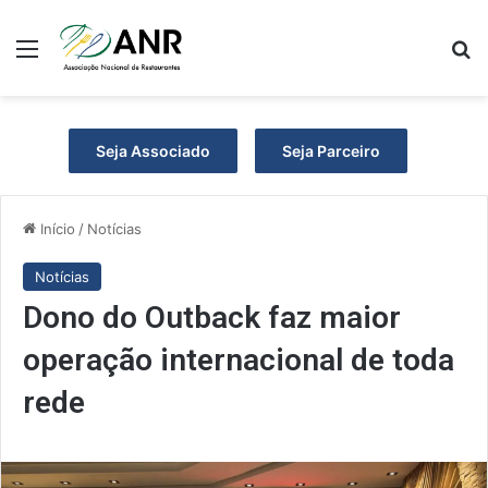
Menu
P
Seja Associado
Seja Parceiro
Início
/
Notícias
Notícias
Dono do Outback faz maior
operação internacional de toda
rede