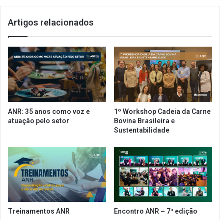
s
:
e
j
Artigos relacionados
s
á
u
p
r
r
g
e
e
e
c
n
o
c
m
h
o
e
ANR: 35 anos como voz e
1º Workshop Cadeia da Carne
c
u
atuação pelo setor
Bovina Brasileira e
o
o
Sustentabilidade
n
s
c
d
o
a
r
d
r
o
e
s
n
d
t
a
Treinamentos ANR
Encontro ANR – 7ª edição
e
n