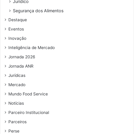
Jurídico
ç
o
Segurança dos Alimentos
d
Destaque
e
e
Eventos
m
Inovação
a
i
Inteligência de Mercado
l
Jornada 2026
Jornada ANR
Jurídicas
Mercado
Mundo Food Service
Notícias
Parceiro Institucional
Parceiros
Perse