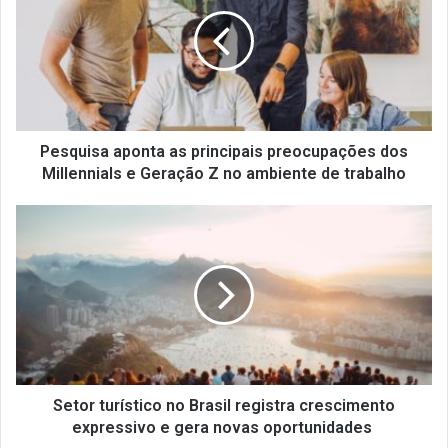
as
principais
preocupações
dos
Millennials
e
Geração
Z
Pesquisa aponta as principais preocupações dos
no
Millennials e Geração Z no ambiente de trabalho
ambiente
de
Setor
trabalho
turístico
no
Brasil
registra
crescimento
expressivo
e
gera
novas
Setor turístico no Brasil registra crescimento
oportunidades
expressivo e gera novas oportunidades