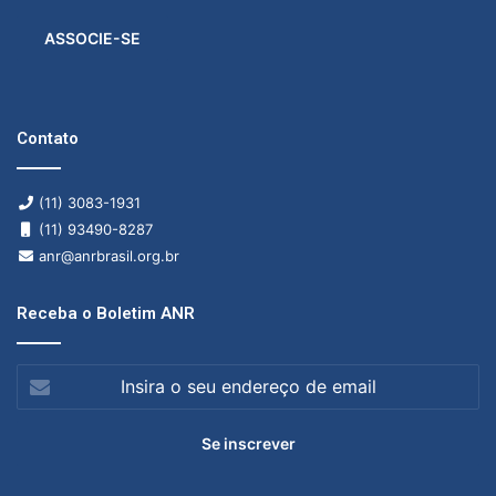
ASSOCIE-SE
Contato
(11) 3083-1931
(11) 93490-8287
anr@anrbrasil.org.br
Receba o Boletim ANR
Insira
o
seu
endereço
de
email