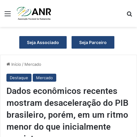
Menu
Pr
Seja Associado
Seja Parceiro
Início
/
Mercado
Destaque
Mercado
Dados econômicos recentes
mostram desaceleração do PIB
brasileiro, porém, em um ritmo
menor do que inicialmente