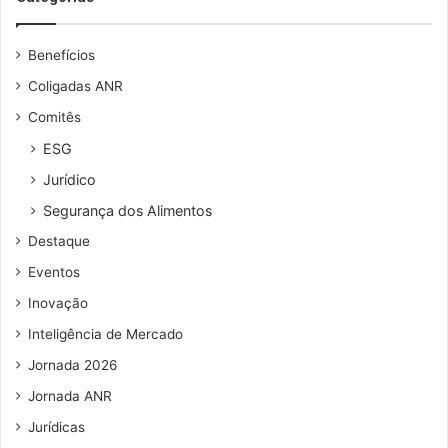
e
L
u
i
Benefícios
e
b
n
r
Coligadas ANR
d
a
Comitês
e
s
r
ESG
e
Jurídico
ç
o
Segurança dos Alimentos
d
Destaque
e
e
Eventos
m
Inovação
a
i
Inteligência de Mercado
l
Jornada 2026
Jornada ANR
Jurídicas