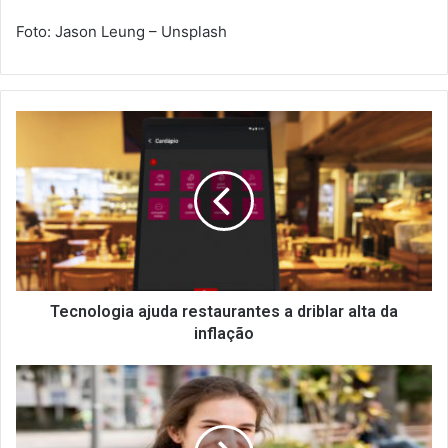
Foto: Jason Leung – Unsplash
T
e
c
n
o
l
o
g
i
a
Tecnologia ajuda restaurantes a driblar alta da
a
inflação
j
u
P
d
r
a
o
r
j