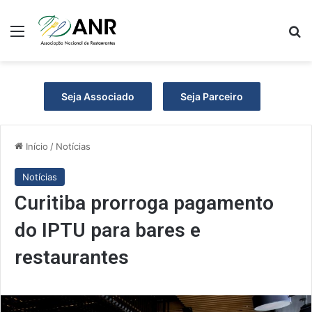
Menu
P
Seja Associado
Seja Parceiro
Início
/
Notícias
Notícias
Curitiba prorroga pagamento
do IPTU para bares e
restaurantes