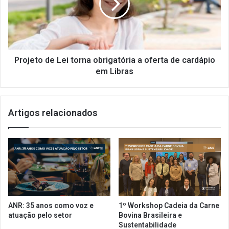
e
e
s
t
t
o
a
d
u
e
r
L
Projeto de Lei torna obrigatória a oferta de cardápio
a
e
em Libras
n
i
t
t
e
o
Artigos relacionados
s
r
a
n
d
a
r
o
i
b
b
r
l
i
a
g
r
a
ANR: 35 anos como voz e
1º Workshop Cadeia da Carne
a
t
atuação pelo setor
Bovina Brasileira e
l
ó
Sustentabilidade