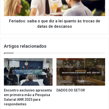
d
d
o
a
s
R
:
e
s
Feriados: saiba o que diz a lei quanto às trocas de
c
a
datas de descanso
e
i
i
b
t
a
Artigos relacionados
a
o
F
q
e
u
d
e
e
d
r
i
a
z
l
a
o
l
Encontro exclusivo apresenta
DADOS DO SETOR
b
e
em primeira mão a Pesquisa
j
i
Salarial ANR 2025 para
e
q
respondentes
t
u