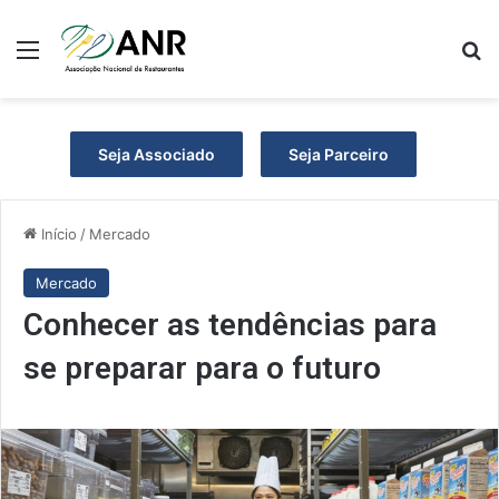
Menu
P
Seja Associado
Seja Parceiro
Início
/
Mercado
Mercado
Conhecer as tendências para
se preparar para o futuro