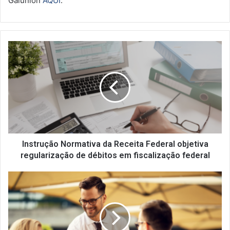
Galunion
AQUI
.
I
n
s
t
r
u
ç
ã
o
N
Instrução Normativa da Receita Federal objetiva
o
regularização de débitos em fiscalização federal
r
m
F
a
e
t
r
i
i
v
a
a