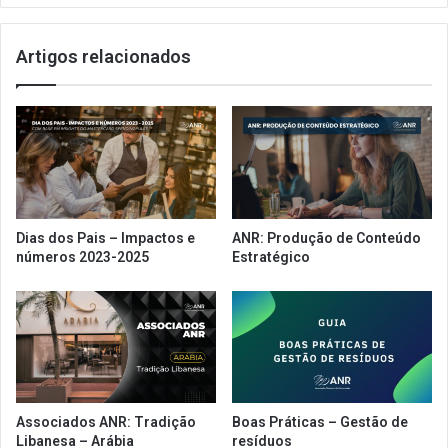
a
q
d
u
Artigos relacionados
e
e
s
d
ã
a
o
,
a
S
o
e
R
c
u
r
a
e
Dias dos Pais – Impactos e
ANR: Produção de Conteúdo
s
t
números 2023-2025
Estratégico
S
a
P
r
i
a
E
s
t
a
Associados ANR: Tradição
Boas Práticas – Gestão de
d
Libanesa – Arábia
resíduos