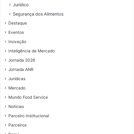
Jurídico
ç
o
Segurança dos Alimentos
d
Destaque
e
e
Eventos
m
Inovação
a
i
Inteligência de Mercado
l
Jornada 2026
Jornada ANR
Jurídicas
Mercado
Mundo Food Service
Notícias
Parceiro Institucional
Parceiros