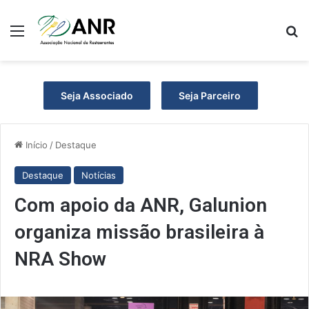
Menu
P
Seja Associado
Seja Parceiro
Início
/
Destaque
Destaque
Notícias
Com apoio da ANR, Galunion
organiza missão brasileira à
NRA Show