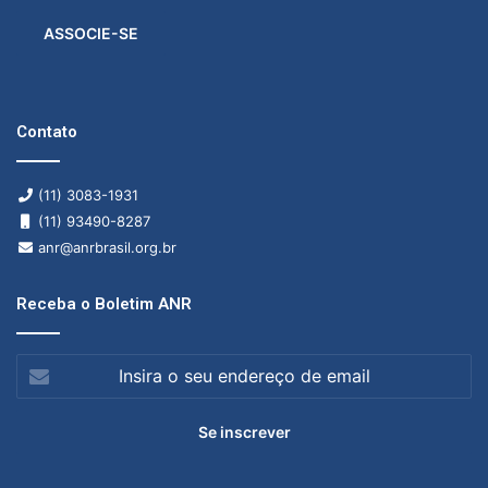
ASSOCIE-SE
Contato
(11) 3083-1931
(11) 93490-8287
anr@anrbrasil.org.br
Receba o Boletim ANR
Insira
o
seu
endereço
de
email