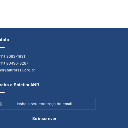
tato
11) 3083-1931
11) 93490-8287
nr@anrbrasil.org.br
eba o Boletim ANR
ra
ereço