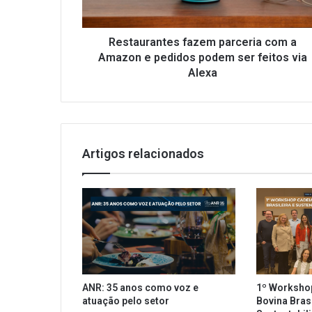
a
n
t
Restaurantes fazem parceria com a
e
Amazon e pedidos podem ser feitos via
s
Alexa
f
a
z
e
m
Artigos relacionados
p
a
r
c
e
r
i
a
c
ANR: 35 anos como voz e
1º Worksho
o
atuação pelo setor
Bovina Brasi
m