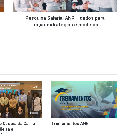
a
S
a
Pesquisa Salarial ANR – dados para
l
traçar estratégias e modelos
a
r
i
a
l
A
N
R
–
d
a
d
o
s
p
p Cadeia da Carne
Treinamentos ANR
a
leira e
r