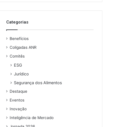
o
s
e
Categorias
u
e
n
Benefícios
d
e
Coligadas ANR
r
Comitês
e
ESG
ç
o
Jurídico
d
Segurança dos Alimentos
e
e
Destaque
m
Eventos
a
i
Inovação
l
Inteligência de Mercado
Jornada 2026