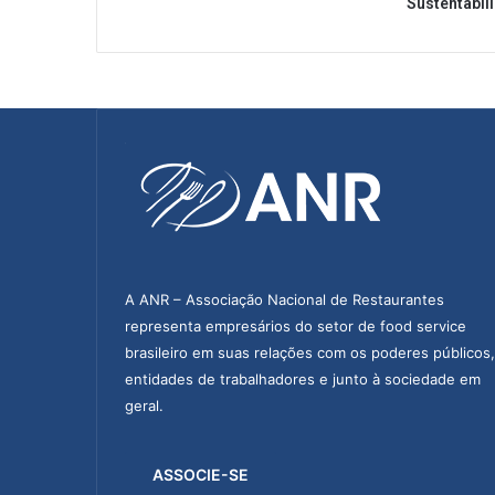
Sustentabil
a
A
m
a
z
o
n
e
p
e
d
i
d
A ANR – Associação Nacional de Restaurantes
o
representa empresários do setor de food service
s
brasileiro em suas relações com os poderes públicos,
p
entidades de trabalhadores e junto à sociedade em
o
d
geral.
e
m
ASSOCIE-SE
s