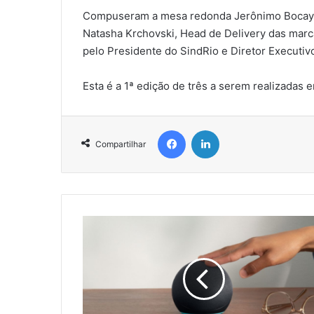
Compuseram a mesa redonda Jerônimo Bocayu
Natasha Krchovski, Head de Delivery das marca
pelo Presidente do SindRio e Diretor Executivo
Esta é a 1ª edição de três a serem realizadas 
Facebook
Linkedin
Compartilhar
R
e
s
t
a
u
r