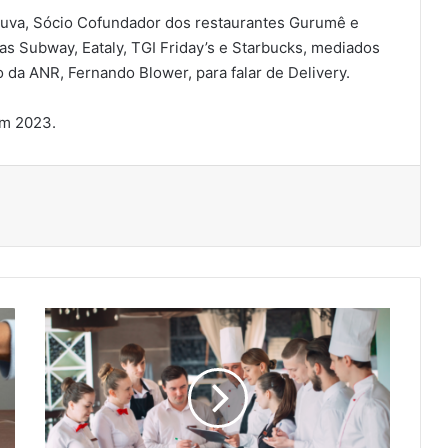
va, Sócio Cofundador dos restaurantes Gurumê e
s Subway, Eataly, TGI Friday’s e Starbucks, mediados
 da ANR, Fernando Blower, para falar de Delivery.
em 2023.
P
e
s
q
u
i
s