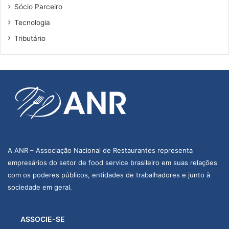
o
Sócio Parceiro
(
Tecnologia
P
B
Tributário
)
p
a
r
a
d
i
s
c
u
A ANR – Associação Nacional de Restaurantes representa
t
empresários do setor de food service brasileiro em suas relações
i
r
com os poderes públicos, entidades de trabalhadores e junto à
s
sociedade em geral.
o
b
r
ASSOCIE-SE
e