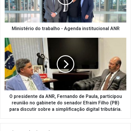
t
é
r
i
o
Ministério do trabalho - Agenda institucional ANR
d
o
O
t
p
r
r
a
e
b
s
a
i
l
d
h
e
o
n
-
t
O presidente da ANR, Fernando de Paula, participou
A
e
reunião no gabinete do senador Efraim Filho (PB)
g
d
para discutir sobre a simplificação digital tributária.
e
a
n
A
d
N