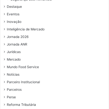
d
t
Destaque
e
e
e
d
Eventos
m
o
Inovação
a
s
i
e
Inteligência de Mercado
l
n
Jornada 2026
a
d
Jornada ANR
o
Jurídicas
r
E
Mercado
f
Mundo Food Service
r
Notícias
a
i
Parceiro Institucional
m
Parceiros
F
i
Perse
l
Reforma Tributária
h