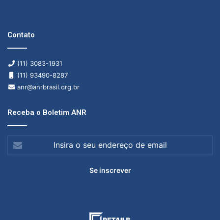
a
s
i
Contato
m
p
l
(11) 3083-1931
i
(11) 93490-8287
f
anr@anrbrasil.org.br
i
c
Receba o Boletim ANR
a
ç
ã
Insira
o
o
d
seu
i
endereço
g
de
i
email
t
a
l