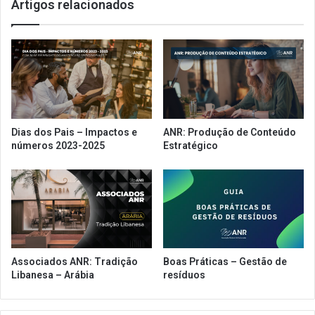
Artigos relacionados
a
R
i
,
n
F
s
e
t
r
i
n
t
a
u
n
c
d
Dias dos Pais – Impactos e
ANR: Produção de Conteúdo
i
o
números 2023-2025
Estratégico
o
d
n
e
a
P
l
a
A
u
N
l
R
a
,
Associados ANR: Tradição
Boas Práticas – Gestão de
p
Libanesa – Arábia
resíduos
a
r
t