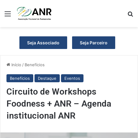
Menu
P
Seja Associado
Seja Parceiro
Início
/
Benefícios
Benefícios
Destaque
Eventos
Circuito de Workshops
Foodness + ANR – Agenda
institucional ANR