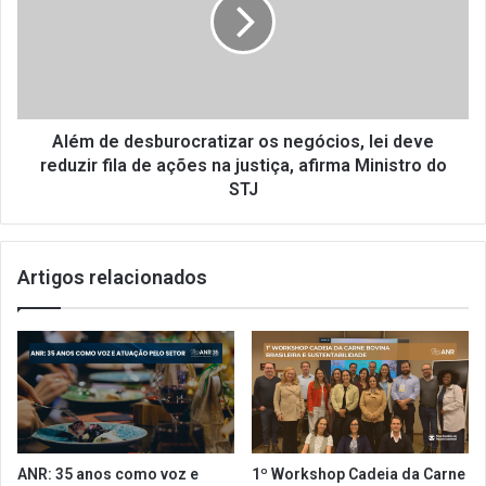
n
m
t
d
e
e
P
d
a
e
r
s
l
b
Além de desburocratizar os negócios, lei deve
a
u
reduzir fila de ações na justiça, afirma Ministro do
m
r
STJ
e
o
n
c
t
r
a
Artigos relacionados
a
r
t
d
i
o
z
s
a
H
r
o
o
t
s
é
n
ANR: 35 anos como voz e
1º Workshop Cadeia da Carne
i
e