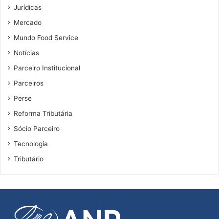
a
Jurídicas
f
i
Mercado
r
Mundo Food Service
m
Notícias
a
M
Parceiro Institucional
i
Parceiros
n
i
Perse
s
Reforma Tributária
t
r
Sócio Parceiro
o
Tecnologia
d
o
Tributário
S
T
J