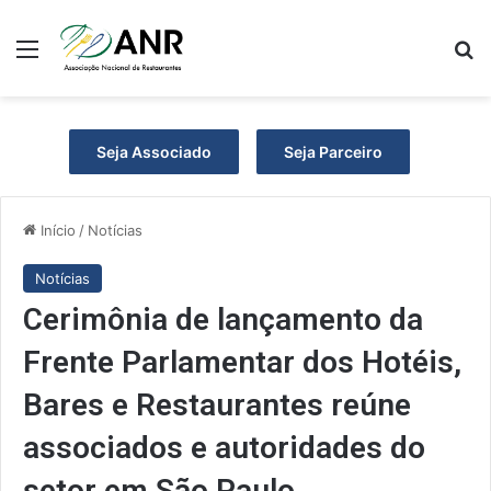
Menu
P
Seja Associado
Seja Parceiro
Início
/
Notícias
Notícias
Cerimônia de lançamento da
Frente Parlamentar dos Hotéis,
Bares e Restaurantes reúne
associados e autoridades do
setor em São Paulo