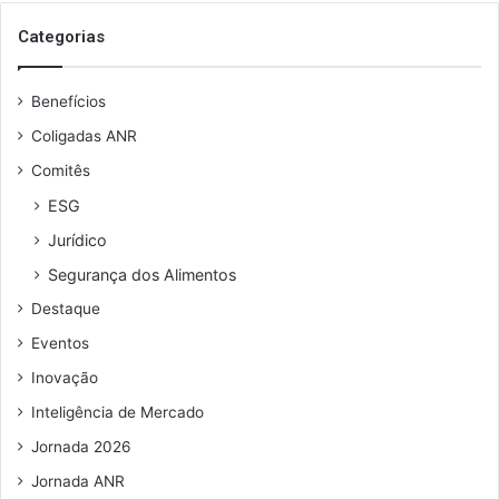
o
f
s
i
Categorias
e
l
u
a
Benefícios
e
d
n
e
Coligadas ANR
d
a
Comitês
e
ç
r
õ
ESG
e
e
Jurídico
ç
s
o
n
Segurança dos Alimentos
d
a
Destaque
e
j
e
u
Eventos
m
s
Inovação
a
t
i
i
Inteligência de Mercado
l
ç
Jornada 2026
a
,
Jornada ANR