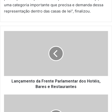
uma categoria importante que precisa e demanda dessa
representação dentro das casas de lei”, finalizou.
L
a
n
ç
a
m
e
n
t
o
Lançamento da Frente Parlamentar dos Hotéis,
d
Bares e Restaurantes
a
F
A
r
l
e
é