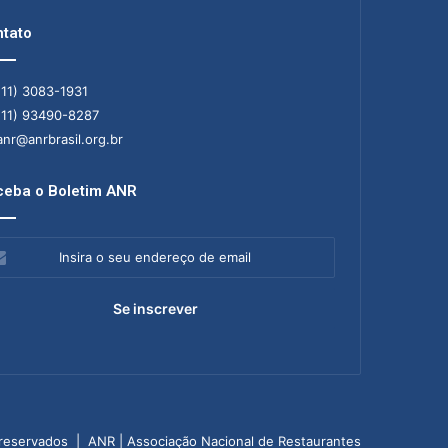
tato
11) 3083-1931
11) 93490-8287
nr@anrbrasil.org.br
eba o Boletim ANR
ra
ereço
il
 reservados | ANR | Associação Nacional de Restaurantes