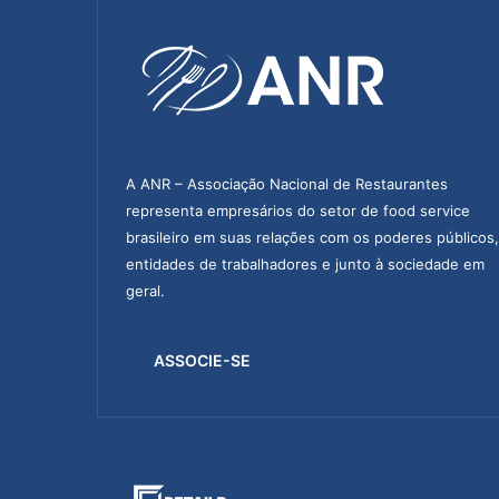
e
é
d
e
s
t
a
q
A ANR – Associação Nacional de Restaurantes
u
representa empresários do setor de food service
e
brasileiro em suas relações com os poderes públicos,
n
entidades de trabalhadores e junto à sociedade em
o
geral.
R
e
s
ASSOCIE-SE
t
a
u
r
a
R