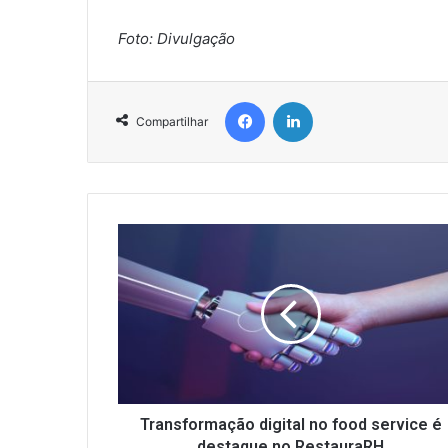
Foto: Divulgação
Facebook
Linkedin
Compartilhar
T
r
a
n
s
f
o
r
m
a
Transformação digital no food service é
ç
destaque no RestauraRH