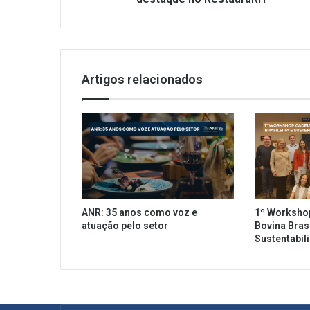
ã
o
d
i
g
Artigos relacionados
i
t
a
l
n
o
f
o
o
ANR: 35 anos como voz e
1º Worksho
d
atuação pelo setor
Bovina Brasi
s
Sustentabil
e
r
v
i
c