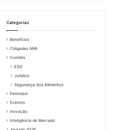
o
s
e
Categorias
u
e
n
Benefícios
d
e
Coligadas ANR
r
Comitês
e
ESG
ç
o
Jurídico
d
Segurança dos Alimentos
e
e
Destaque
m
Eventos
a
i
Inovação
l
Inteligência de Mercado
Jornada 2026