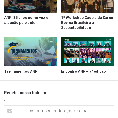
P
d
l
e
a
e
ANR: 35 anos como voz e
1º Workshop Cadeia da Carne
n
m
atuação pelo setor
Bovina Brasileira e
o
B
Sustentabilidade
S
r
P
a
v
s
o
í
l
l
t
i
a
a
a
n
Treinamentos ANR
Encontro ANR – 7ª edição
o
o
n
v
o
o
r
R
Receba nosso boletim
m
e
a
f
l
I
i
e
n
s