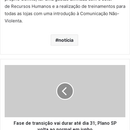
de Recursos Humanos e a realização de treinamentos para
todas as lojas com uma introdução à Comunicação Não-
Violenta.
notícia
F
a
s
e
d
e
t
r
a
n
Fase de transição vai durar até dia 31; Plano SP
s
volta ao normal em junho