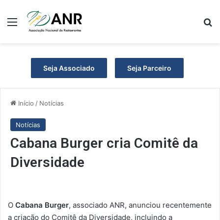
Menu
P
Seja Associado
Seja Parceiro
Início
/
Notícias
Notícias
Cabana Burger cria Comitê da
Diversidade
O
Cabana Burger
, associado ANR, anunciou recentemente
a criação do Comitê da Diversidade, incluindo a