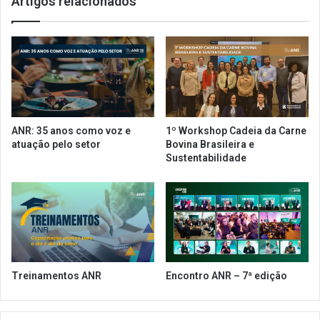
Artigos relacionados
P
a
r
o
o
p
W
e
i
r
n
a
e
ç
2
õ
0
e
ANR: 35 anos como voz e
1º Workshop Cadeia da Carne
2
s
atuação pelo setor
Bovina Brasileira e
1
n
Sustentabilidade
o
B
r
a
s
i
l
e
Treinamentos ANR
Encontro ANR – 7ª edição
m
n
o