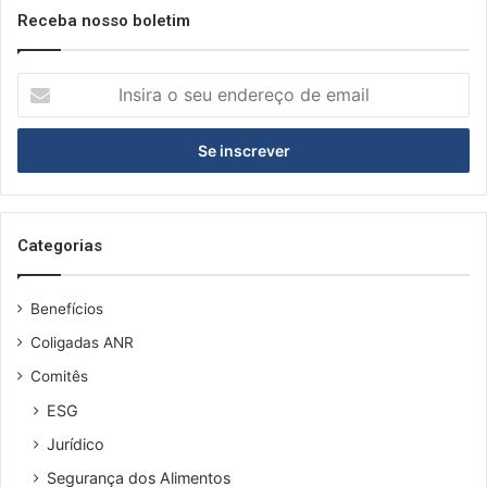
v
Receba nosso boletim
e
m
I
b
n
r
s
o
i
r
a
o
s
Categorias
e
u
Benefícios
e
n
Coligadas ANR
d
Comitês
e
r
ESG
e
Jurídico
ç
o
Segurança dos Alimentos