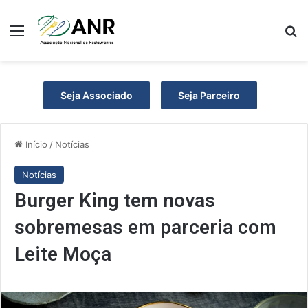
Menu
P
Seja Associado
Seja Parceiro
Início
/
Notícias
Notícias
Burger King tem novas
sobremesas em parceria com
Leite Moça