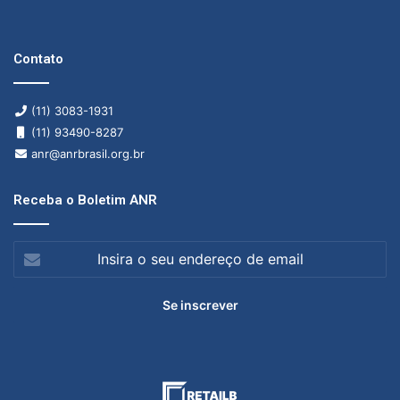
Contato
(11) 3083-1931
(11) 93490-8287
anr@anrbrasil.org.br
Receba o Boletim ANR
Insira
o
seu
endereço
de
email