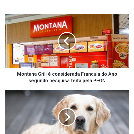
M
o
n
t
a
n
a
G
r
i
Montana Grill é considerada Franquia do Ano
l
segundo pesquisa feita pela PEGN
l
é
V
c
i
o
g
n
i
s
l
i
â
d
n