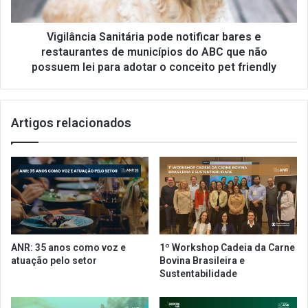
e
c
r
i
a
a
Vigilância Sanitária pode notificar bares e
d
S
restaurantes de municípios do ABC que não
a
a
possuem lei para adotar o conceito pet friendly
F
n
r
i
a
t
n
Artigos relacionados
á
q
r
u
i
i
a
a
p
d
o
o
d
A
e
n
n
ANR: 35 anos como voz e
1º Workshop Cadeia da Carne
o
o
atuação pelo setor
Bovina Brasileira e
s
t
Sustentabilidade
e
i
g
f