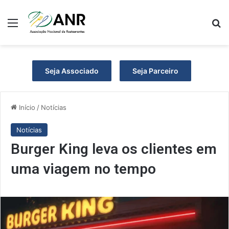
Menu
P
Seja Associado
Seja Parceiro
Início
/
Notícias
Notícias
Burger King leva os clientes em
uma viagem no tempo