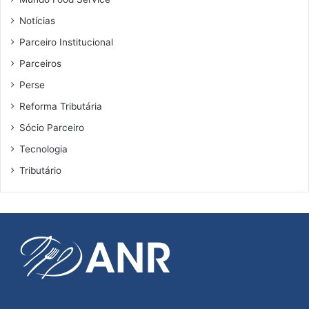
ã
Notícias
o
p
Parceiro Institucional
o
Parceiros
s
s
Perse
u
Reforma Tributária
e
m
Sócio Parceiro
l
Tecnologia
e
i
Tributário
p
a
r
a
a
d
o
t
a