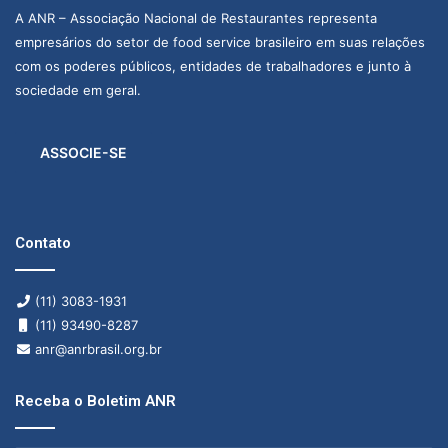
r
A ANR – Associação Nacional de Restaurantes representa
o
empresários do setor de food service brasileiro em suas relações
c
o
com os poderes públicos, entidades de trabalhadores e junto à
n
sociedade em geral.
c
e
i
ASSOCIE-SE
t
o
p
e
Contato
t
f
r
(11) 3083-1931
i
(11) 93490-8287
e
anr@anrbrasil.org.br
n
d
Receba o Boletim ANR
l
y