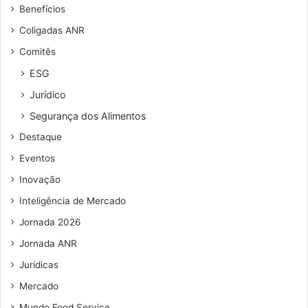
Benefícios
E
e
d
G
n
e
Coligadas ANR
N
d
m
Comitês
e
u
r
n
ESG
e
i
Jurídico
ç
c
o
í
Segurança dos Alimentos
d
p
Destaque
e
i
e
o
Eventos
m
s
Inovação
a
d
i
o
Inteligência de Mercado
l
A
Jornada 2026
B
C
Jornada ANR
q
Jurídicas
u
e
Mercado
n
Mundo Food Service