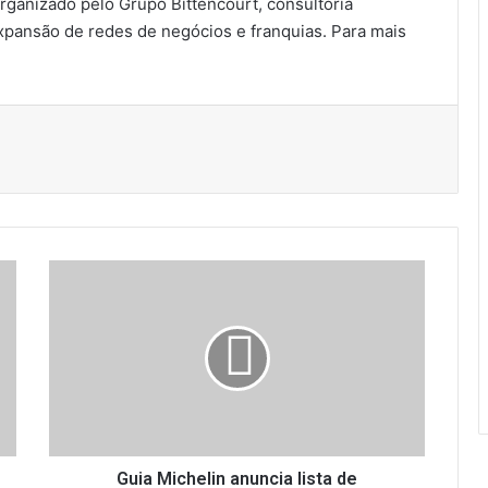
rganizado pelo Grupo Bittencourt, consultoria
xpansão de redes de negócios e franquias. Para mais
G
u
i
a
M
i
c
h
e
l
Guia Michelin anuncia lista de