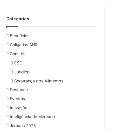
o
s
e
Categorias
u
e
n
Benefícios
d
e
Coligadas ANR
r
Comitês
e
ESG
ç
o
Jurídico
d
Segurança dos Alimentos
e
e
Destaque
m
Eventos
a
i
Inovação
l
Inteligência de Mercado
Jornada 2026