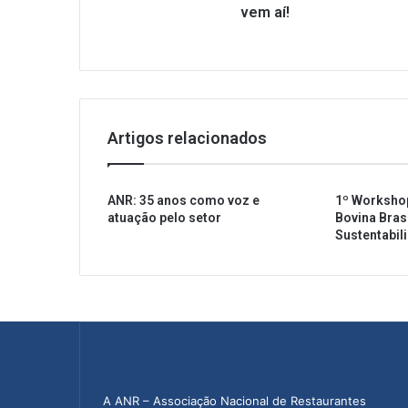
a
vem aí!
g
e
n
d
a
!
Artigos relacionados
O
9
º
ANR: 35 anos como voz e
1º Worksho
E
atuação pelo setor
Bovina Brasi
N
Sustentabil
C
O
V
I
S
A
S
v
e
A ANR – Associação Nacional de Restaurantes