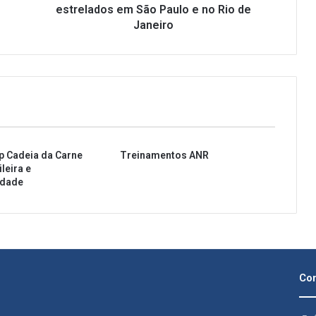
i
estrelados em São Paulo e no Rio de
n
Janeiro
a
n
u
n
c
i
a
l
p Cadeia da Carne
Treinamentos ANR
i
leira e
s
idade
t
a
d
e
e
s
t
Con
r
e