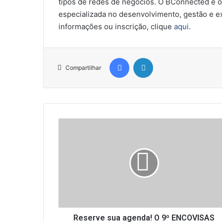
tipos de redes de negócios. O BConnected é o
especializada no desenvolvimento, gestão e e
informações ou inscrição, clique
aqui
.
Facebook
Linkedin
Compartilhar
R
e
s
e
r
v
e
s
u
a
Reserve sua agenda! O 9º ENCOVISAS