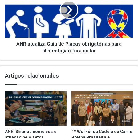
d
a
a
t
r
u
e
a
s
l
t
i
r
z
ANR atualiza Guia de Placas obrigatórias para
i
a
alimentação fora do lar
ç
G
ã
u
o
i
Artigos relacionados
d
a
e
d
p
e
ú
P
b
l
l
a
i
c
c
a
o
s
ANR: 35 anos como voz e
1º Workshop Cadeia da Carne
e
o
atuação pelo setor
Bovina Brasileira e