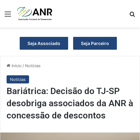
Menu
P
Seja Associado
Seja Parceiro
Início
/
Notícias
Notícias
Bariátrica: Decisão do TJ-SP
desobriga associados da ANR à
concessão de descontos