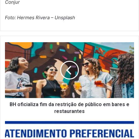
Conjur
Foto: Hermes Rivera – Unsplash
B
H
o
f
i
c
i
a
l
i
BH oficializa fim da restrição de público em bares e
z
restaurantes
a
f
A
i
N
m
R