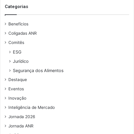
t
s
Categorias
a
e
ç
u
ã
Benefícios
e
o
n
f
Coligadas ANR
d
o
Comitês
e
r
r
a
ESG
e
d
Jurídico
ç
o
o
l
Segurança dos Alimentos
d
a
Destaque
e
r
e
Eventos
m
Inovação
a
i
Inteligência de Mercado
l
Jornada 2026
Jornada ANR