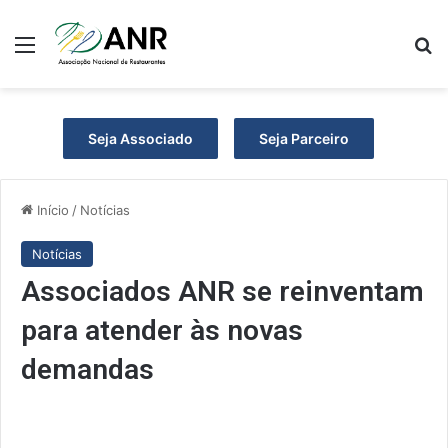
Menu
P
Seja Associado
Seja Parceiro
Início
/
Notícias
Notícias
Associados ANR se reinventam
para atender às novas
demandas