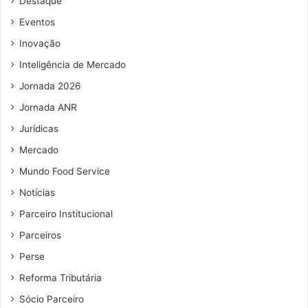
Destaque
e
e
Eventos
m
Inovação
a
i
Inteligência de Mercado
l
Jornada 2026
Jornada ANR
Jurídicas
Mercado
Mundo Food Service
Notícias
Parceiro Institucional
Parceiros
Perse
Reforma Tributária
Sócio Parceiro