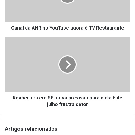
d
a
A
N
R
Canal da ANR no YouTube agora é TV Restaurante
n
o
R
Y
e
o
a
u
b
T
e
u
r
b
t
e
u
a
r
g
a
Reabertura em SP: nova previsão para o dia 6 de
o
e
julho frustra setor
r
m
a
S
é
P
Artigos relacionados
T
: