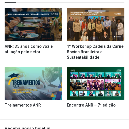
V
n
R
o
e
v
s
a
t
p
a
r
u
e
r
v
ANR: 35 anos como voz e
1º Workshop Cadeia da Carne
a
i
atuação pelo setor
Bovina Brasileira e
n
s
Sustentabilidade
t
ã
e
o
p
a
r
a
o
d
Treinamentos ANR
Encontro ANR – 7ª edição
i
a
6
d
Receba nosso boletim