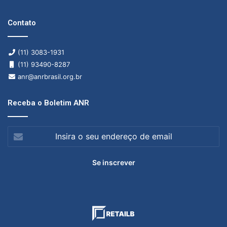
Contato
(11) 3083-1931
(11) 93490-8287
anr@anrbrasil.org.br
Receba o Boletim ANR
Insira
o
seu
endereço
de
email