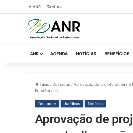
A ANR
Diretoria
ANR
AGENDA
NOTÍCIAS
BENEFÍCIOS
Início
/
Destaque
/
Aprovação de projeto de lei no 
FoodService
Destaque
Jurídicas
Notícias
Aprovação de proje