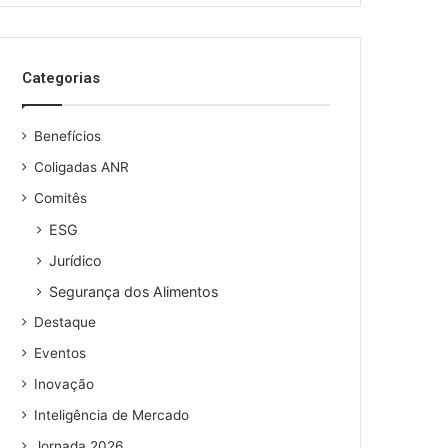
o
s
e
Categorias
u
e
n
Benefícios
d
e
Coligadas ANR
r
Comitês
e
ESG
ç
o
Jurídico
d
Segurança dos Alimentos
e
e
Destaque
m
Eventos
a
i
Inovação
l
Inteligência de Mercado
Jornada 2026