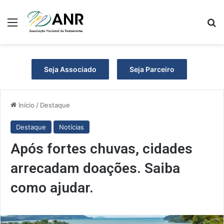
Menu
P
Seja Associado
Seja Parceiro
Início
/
Destaque
Destaque
Notícias
Após fortes chuvas, cidades
arrecadam doações. Saiba
como ajudar.