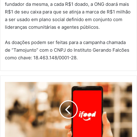
fundador da mesma, a cada R$1 doado, a ONG doará mais
R$1 de seu caixa para que se atinja a marca de R$1 milhão
a ser usado em plano social definido em conjunto com
lideranças comunitárias e agentes públicos.
As doações podem ser feitas para a campanha chamada
de “Tamojunto” com o CNPJ do Instituto Gerando Falcões
como chave: 18.463.148/0001-28.
A
c
o
r
d
o
h
o
m