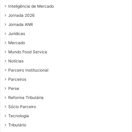
i
l
Inteligência de Mercado
l
i
Jornada 2026
m
e
Jornada ANR
n
Jurídicas
t
Mercado
o
s
Mundo Food Service
Notícias
Parceiro Institucional
Parceiros
Perse
Reforma Tributária
Sócio Parceiro
Tecnologia
Tributário