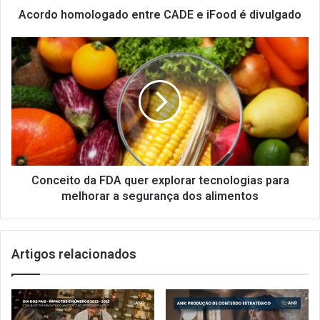
o
Acordo homologado entre CADE e iFood é divulgado
l
o
C
g
o
a
n
d
c
o
e
e
i
n
t
t
o
r
d
e
a
Conceito da FDA quer explorar tecnologias para
C
F
melhorar a segurança dos alimentos
A
D
D
A
E
q
Artigos relacionados
e
u
i
e
F
r
o
e
o
x