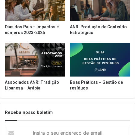
d
p
é
l
d
o
i
r
Dias dos Pais – Impactos e
ANR: Produção de Conteúdo
v
a
números 2023-2025
Estratégico
u
r
l
t
g
e
a
c
d
n
o
o
l
o
Associados ANR: Tradição
Boas Práticas – Gestão de
g
Libanesa – Arábia
resíduos
i
a
s
p
Receba nosso boletim
a
r
I
a