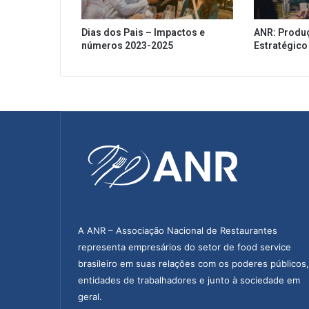
a
m
Dias dos Pais – Impactos e
ANR: Produ
e
números 2023-2025
Estratégico
n
t
a
a
L
e
i
d
a
s
D
a
r
A ANR – Associação Nacional de Restaurantes
k
representa empresários do setor de food service
K
brasileiro em suas relações com os poderes públicos,
i
entidades de trabalhadores e junto à sociedade em
t
c
geral.