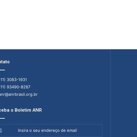
tato
11) 3083-1931
11) 93490-8287
nr@anrbrasil.org.br
eba o Boletim ANR
ra