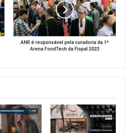
é
r
e
s
p
o
n
ANR é responsável pela curadoria da 1ª
s
Arena FoodTech da Fispal 2023
á
v
e
l
p
e
l
a
c
u
r
a
d