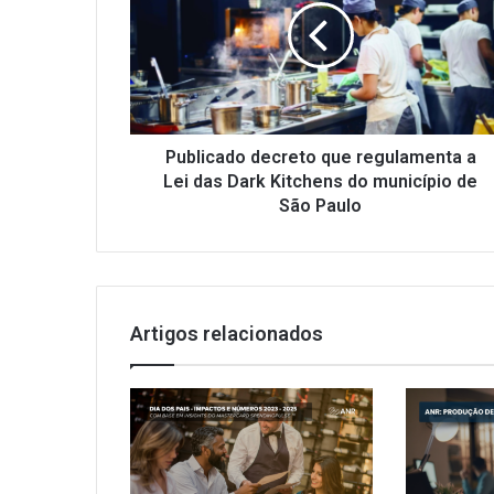
l
i
c
a
d
o
d
Publicado decreto que regulamenta a
e
Lei das Dark Kitchens do município de
c
São Paulo
r
e
t
o
q
Artigos relacionados
u
e
r
e
g
u
l