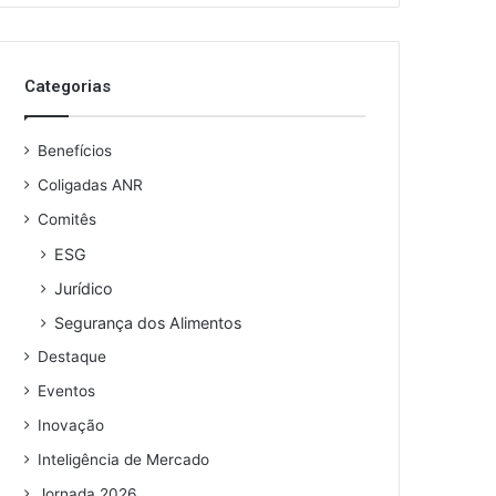
o
s
e
Categorias
u
e
n
Benefícios
d
e
Coligadas ANR
r
Comitês
e
ESG
ç
o
Jurídico
d
Segurança dos Alimentos
e
e
Destaque
m
Eventos
a
i
Inovação
l
Inteligência de Mercado
Jornada 2026