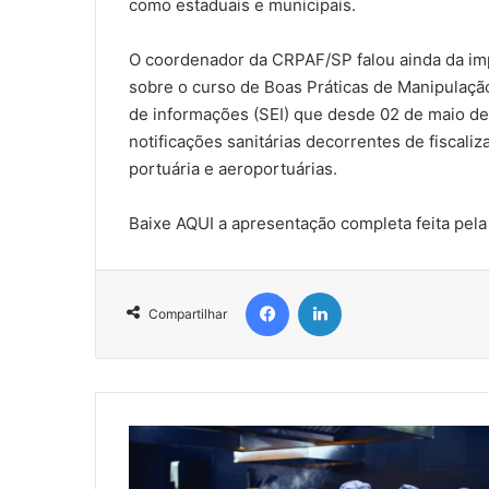
como estaduais e municipais.
O coordenador da CRPAF/SP falou ainda da imp
sobre o curso de Boas Práticas de Manipulaçã
de informações (SEI) que desde 02 de maio de
notificações sanitárias decorrentes de fiscali
portuária e aeroportuárias.
Baixe AQUI a apresentação completa feita pel
Facebook
Linkedin
Compartilhar
P
u
b