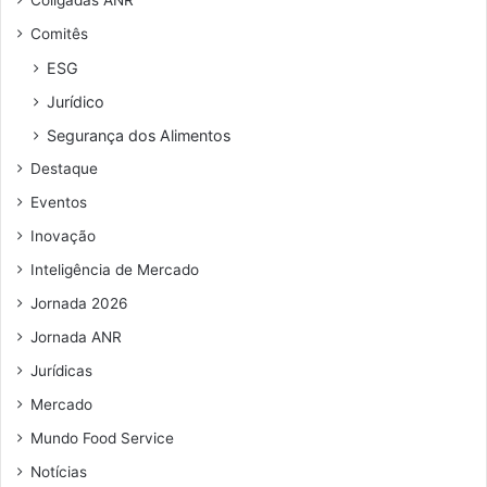
m
d
d
Comitês
a
e
a
b
r
C
ESG
r
e
O
Jurídico
i
ç
V
l
o
I
Segurança dos Alimentos
d
D
Destaque
e
-
e
1
Eventos
m
9
Inovação
a
i
Inteligência de Mercado
l
Jornada 2026
Jornada ANR
Jurídicas
Mercado
Mundo Food Service
Notícias