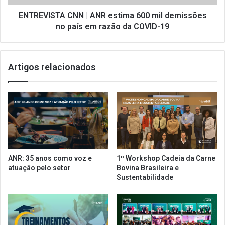
d
T
m
A
ENTREVISTA CNN | ANR estima 600 mil demissões
i
C
no país em razão da COVID-19
n
N
i
N
s
|
Artigos relacionados
t
A
r
N
a
R
r
e
a
s
c
t
r
i
i
m
s
a
ANR: 35 anos como voz e
1º Workshop Cadeia da Carne
e
6
atuação pelo setor
Bovina Brasileira e
e
0
Sustentabilidade
i
0
s
m
e
i
n
l
t