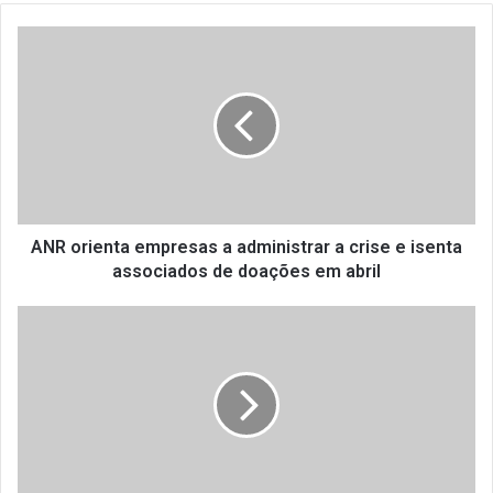
A
N
R
o
r
i
e
n
t
a
ANR orienta empresas a administrar a crise e isenta
e
associados de doações em abril
m
p
E
r
N
e
T
s
R
a
E
s
V
a
I
a
S