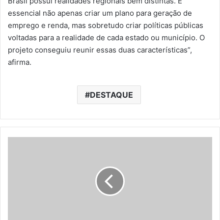
Brasil possui realidades regionais bem distintas. É
essencial não apenas criar um plano para geração de
emprego e renda, mas sobretudo criar políticas públicas
voltadas para a realidade de cada estado ou município. O
projeto conseguiu reunir essas duas características”,
afirma.
DESTAQUE
G
T
-
R
H
a
b
o