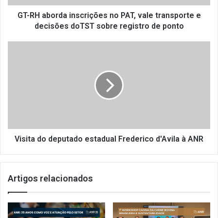
r
d
GT-RH aborda inscrições no PAT, vale transporte e
a
decisões doTST sobre registro de ponto
i
n
V
s
i
c
s
r
i
i
t
ç
a
õ
d
e
o
s
d
n
e
Visita do deputado estadual Frederico d'Avila à ANR
o
p
P
u
A
t
Artigos relacionados
T
a
,
d
v
o
a
e