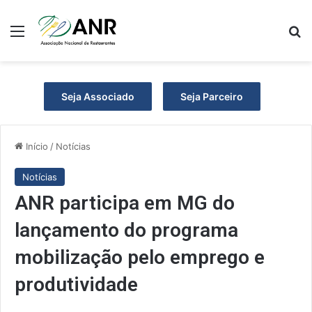
Menu
P
Seja Associado
Seja Parceiro
Início
/
Notícias
Notícias
ANR participa em MG do
lançamento do programa
mobilização pelo emprego e
produtividade