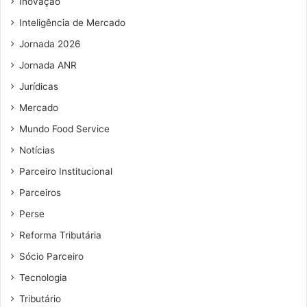
Inovação
a
n
i
t
Inteligência de Mercado
l
o
Jornada 2026
Jornada ANR
Jurídicas
Mercado
Mundo Food Service
Notícias
Parceiro Institucional
Parceiros
Perse
Reforma Tributária
Sócio Parceiro
Tecnologia
Tributário