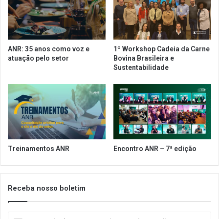
l
s
e
t
t
a
r
d
a
u
ANR: 35 anos como voz e
1º Workshop Cadeia da Carne
n
a
atuação pelo setor
Bovina Brasileira e
s
l
Sustentabilidade
p
F
o
r
r
e
t
d
e
e
e
r
d
i
e
c
Treinamentos ANR
Encontro ANR – 7ª edição
c
o
i
d
s
'
õ
A
Receba nosso boletim
e
v
s
i
I
d
l