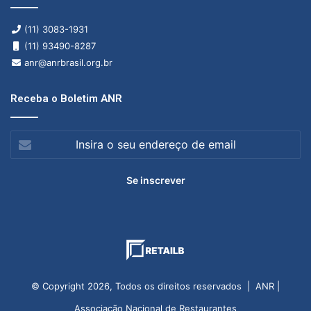
(11) 3083-1931
(11) 93490-8287
anr@anrbrasil.org.br
Receba o Boletim ANR
Insira
o
seu
endereço
de
email
© Copyright 2026, Todos os direitos reservados | ANR |
Associação Nacional de Restaurantes