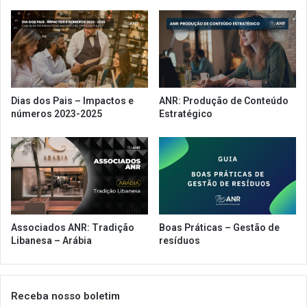
t
n
e
i
P
o
a
n
r
n
l
a
a
N
Dias dos Pais – Impactos e
ANR: Produção de Conteúdo
m
R
números 2023-2025
Estratégico
e
A
n
S
t
h
a
o
r
w
d
é
o
o
C
p
Associados ANR: Tradição
Boas Práticas – Gestão de
o
o
Libanesa – Arábia
resíduos
m
r
é
t
r
u
c
n
Receba nosso boletim
i