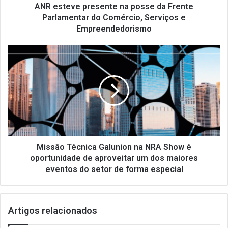
p
ANR esteve presente na posse da Frente
r
Parlamentar do Comércio, Serviços e
e
Empreendedorismo
s
e
M
n
i
t
s
e
s
n
ã
a
o
p
T
o
é
s
c
s
n
Missão Técnica Galunion na NRA Show é
e
i
oportunidade de aproveitar um dos maiores
d
c
eventos do setor de forma especial
a
a
F
G
r
a
e
Artigos relacionados
l
n
u