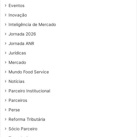
o
e
m
Eventos
r
m
a
Inovação
i
a
i
s
i
o
Inteligência de Mercado
m
l
r
Jornada 2026
o
e
s
Jornada ANR
e
Jurídicas
v
e
Mercado
n
Mundo Food Service
t
Notícias
o
s
Parceiro Institucional
d
Parceiros
o
s
Perse
e
Reforma Tributária
t
o
Sócio Parceiro
r