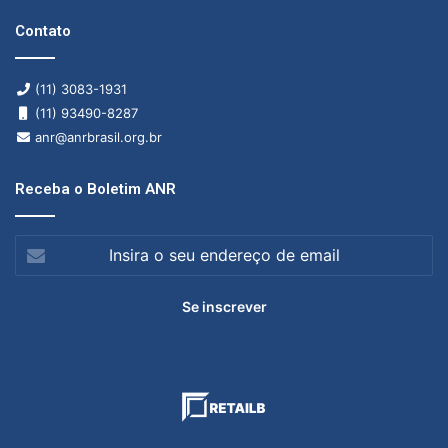
Contato
(11) 3083-1931
(11) 93490-8287
anr@anrbrasil.org.br
Receba o Boletim ANR
Insira
o
seu
endereço
de
email