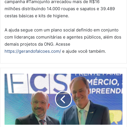
campanha #Tamojunto arrecadou mais de R$16
milhões distribuindo 14.000 roupas e sapatos e 39.489
cestas básicas e kits de higiene.
A ajuda segue com um plano social definido em conjunto
com lideranças comunitárias e agentes públicos, além dos
demais projetos da ONG. Acesse
https://gerandofalcoes.com/
e ajude você também.
A
N
R
e
s
t
e
v
e