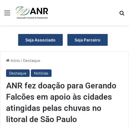
Menu
P
Seja Associado
Seja Parceiro
Início
/
Destaque
Destaque
Notícias
ANR fez doação para Gerando
Falcões em apoio às cidades
atingidas pelas chuvas no
litoral de São Paulo