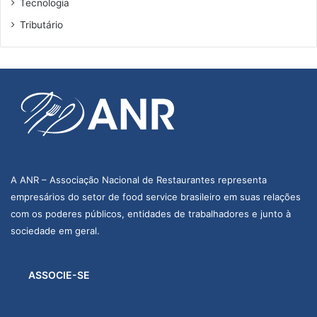
Tecnologia
d
e
Tributário
f
o
r
m
a
e
s
p
e
c
A ANR – Associação Nacional de Restaurantes representa
i
empresários do setor de food service brasileiro em suas relações
a
l
com os poderes públicos, entidades de trabalhadores e junto à
sociedade em geral.
ASSOCIE-SE